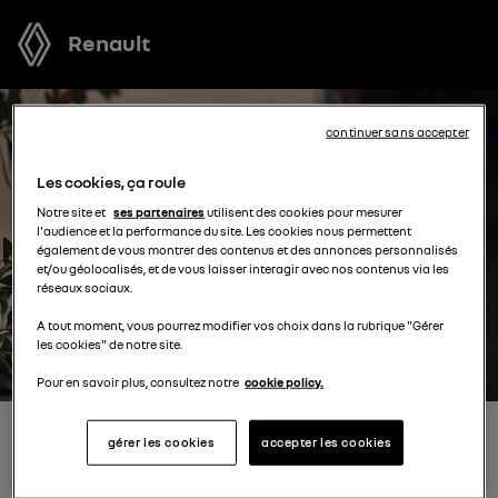
Renault
continuer sans accepter
Les cookies, ça roule
Notre site et
ses partenaires
utilisent des cookies pour mesurer
l'audience et la performance du site. Les cookies nous permettent
également de vous montrer des contenus et des annonces personnalisés
et/ou géolocalisés, et de vous laisser interagir avec nos contenus via les
réseaux sociaux.
A tout moment, vous pourrez modifier vos choix dans la rubrique "Gérer
les cookies" de notre site.
Pour en savoir plus, consultez notre
cookie policy.
RÉSERVEZ UN ESSAI POUR
gérer les cookies
accepter les cookies
UN MODÈLE