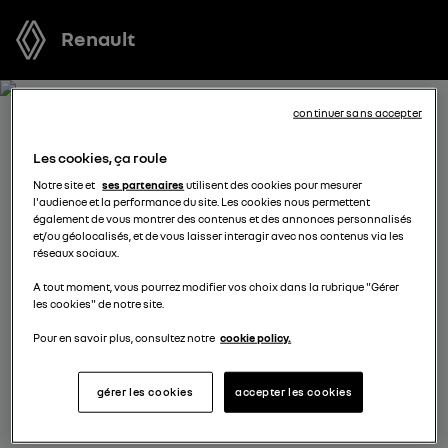
Renault
continuer sans accepter
RÉSERVEZ UN ESSAI POUR
Les cookies, ça roule
KANGOO VAN
Notre site et
ses partenaires
utilisent des cookies pour mesurer
l'audience et la performance du site. Les cookies nous permettent
également de vous montrer des contenus et des annonces personnalisés
Vous vous demandez quel véhicule est fait pour vous ?
et/ou géolocalisés, et de vous laisser interagir avec nos contenus via les
réseaux sociaux.
Réservez l’un de nos modèles pour profiter d’un essai
gratuit au volant d’un véhicule neuf avant de prendre
A tout moment, vous pourrez modifier vos choix dans la rubrique "Gérer
les cookies" de notre site.
votre décision.
Pour en savoir plus, consultez notre
cookie policy.
complétez vos coordonnées
gérer les cookies
accepter les cookies