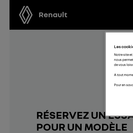
Renault
Les cookie
Notre site et
nous permet
de vous lais
A tout momen
Pour en savo
RÉSERVEZ UN ESSA
POUR UN MODÈLE