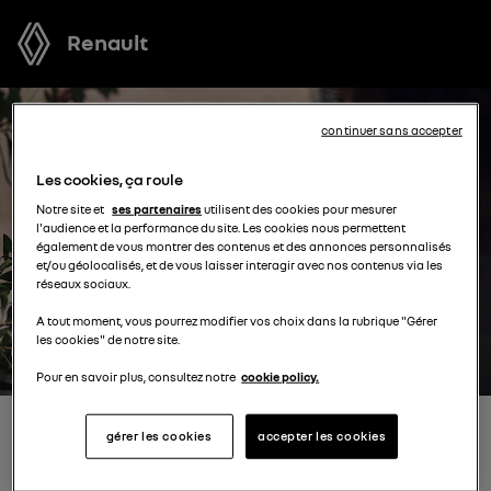
Renault
continuer sans accepter
Les cookies, ça roule
Notre site et
ses partenaires
utilisent des cookies pour mesurer
l'audience et la performance du site. Les cookies nous permettent
également de vous montrer des contenus et des annonces personnalisés
et/ou géolocalisés, et de vous laisser interagir avec nos contenus via les
réseaux sociaux.
A tout moment, vous pourrez modifier vos choix dans la rubrique "Gérer
les cookies" de notre site.
Pour en savoir plus, consultez notre
cookie policy.
RÉSERVEZ UN ESSAI POUR
gérer les cookies
accepter les cookies
UN MODÈLE