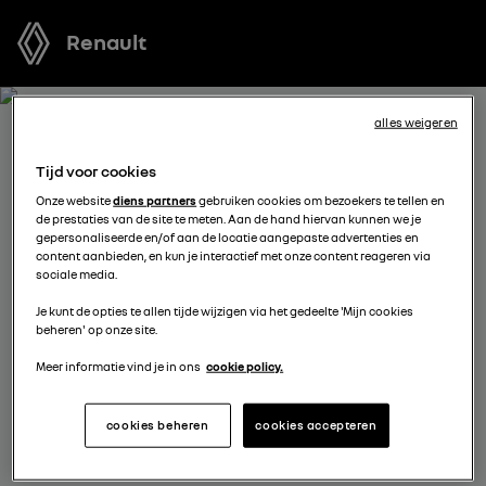
Renault
alles weigeren
BOEK EEN TESTRIT MET
Tijd voor cookies
CAPTUR
Onze website
diens partners
gebruiken cookies om bezoekers te tellen en
de prestaties van de site te meten. Aan de hand hiervan kunnen we je
gepersonaliseerde en/of aan de locatie aangepaste advertenties en
Welk voertuig past het best bij u? Voordat u een keuze
content aanbieden, en kun je interactief met onze content reageren via
sociale media.
maakt, kunt u een gratis proefrit met een van onze
modellen boeken.
Je kunt de opties te allen tijde wijzigen via het gedeelte 'Mijn cookies
beheren' op onze site.
Meer informatie vind je in ons
cookie policy.
vul je gegevens aan
cookies beheren
cookies accepteren