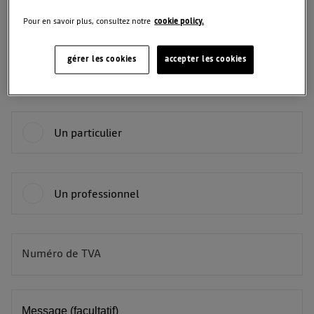
Pour en savoir plus, consultez notre
cookie policy.
Téléphone
gérer les cookies
accepter les cookies
Vous êtes :
Un particulier
Un professionnel
Numéro de TVA
BE
Message (facultatif)