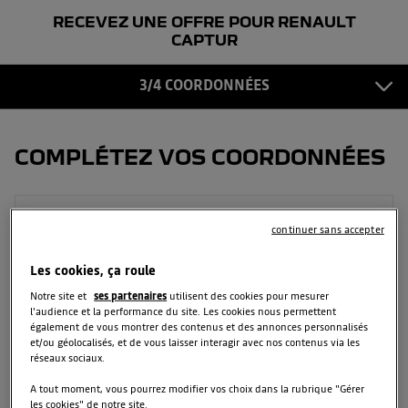
RECEVEZ UNE OFFRE POUR RENAULT
COORDONNÉES
3
CAPTUR
CONFIRMATION
3/4 COORDONNÉES
4
COMPLÉTEZ VOS COORDONNÉES
Prénom
continuer sans accepter
Les cookies, ça roule
Notre site et
ses partenaires
utilisent des cookies pour mesurer
Nom
l'audience et la performance du site. Les cookies nous permettent
également de vous montrer des contenus et des annonces personnalisés
et/ou géolocalisés, et de vous laisser interagir avec nos contenus via les
réseaux sociaux.
Email
A tout moment, vous pourrez modifier vos choix dans la rubrique "Gérer
les cookies" de notre site.