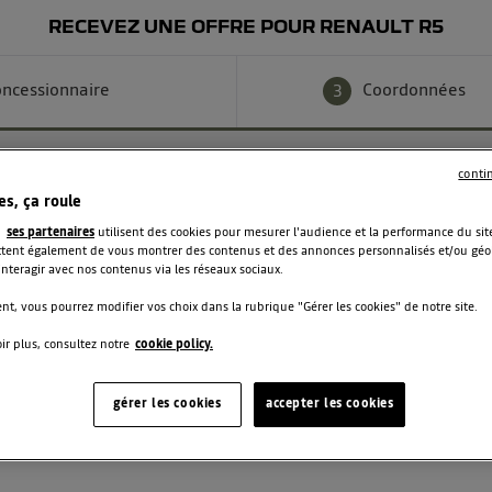
RECEVEZ UNE OFFRE POUR RENAULT R5
ncessionnaire
Coordonnées
3
conti
NNÉES
es, ça roule
t
ses partenaires
utilisent des cookies pour mesurer l'audience et la performance du site
ent également de vous montrer des contenus et des annonces personnalisés et/ou géolo
 interagir avec nos contenus via les réseaux sociaux.
Nom
t, vous pourrez modifier vos choix dans la rubrique "Gérer les cookies" de notre site.
ir plus, consultez notre
cookie policy.
Téléphone
gérer les cookies
accepter les cookies