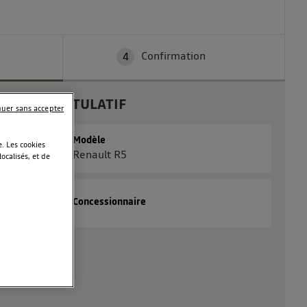
Confirmation
4
RÉCAPITULATIF
nuer sans accepter
Modèle
. Les cookies
Renault R5
calisés, et de
Concessionnaire