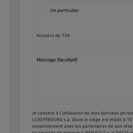
Un particulier
Numéro de TVA
BE
Message (facultatif)
Je consens à l’utilisation de mes données pers
LUXEMBOURG s.a. (dont le siège est établi à 10
conjointement avec les partenaires de son rése
ou services de marque « RENAULT », « DACIA »,