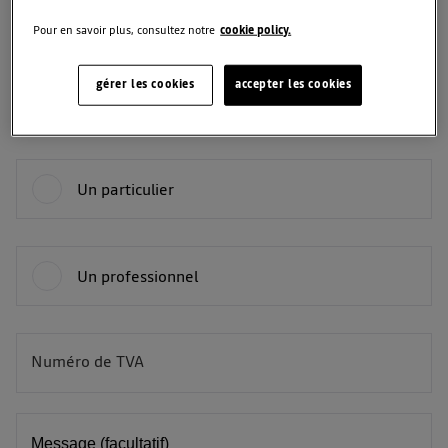
Pour en savoir plus, consultez notre
cookie policy.
Téléphone
gérer les cookies
accepter les cookies
Vous êtes :
Un particulier
Un professionnel
Numéro de TVA
BE
Message (facultatif)