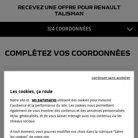
RECEVEZ UNE OFFRE POUR RENAULT
COORDONNÉES
3
TALISMAN
CONFIRMATION
3/4 COORDONNÉES
4
COMPLÉTEZ VOS COORDONNÉES
Prénom
continuer sans accepter
Les cookies, ça roule
Notre site et
ses partenaires
utilisent des cookies pour mesurer
Nom
l'audience et la performance du site. Les cookies nous permettent
également de vous montrer des contenus et des annonces personnalisés
et/ou géolocalisés, et de vous laisser interagir avec nos contenus via les
réseaux sociaux.
Email
A tout moment, vous pourrez modifier vos choix dans la rubrique "Gérer
les cookies" de notre site.