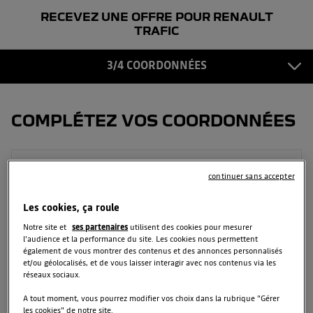
RECEVEZ UNE OFFRE POUR RENAULT
COORDONNÉES
3
TRAFIC
CONFIRMATION
3/4 COORDONNÉES
4
COMPLÉTEZ VOS COORDONNÉES
Prénom
continuer sans accepter
Les cookies, ça roule
Notre site et
ses partenaires
utilisent des cookies pour mesurer
Nom
l'audience et la performance du site. Les cookies nous permettent
également de vous montrer des contenus et des annonces personnalisés
et/ou géolocalisés, et de vous laisser interagir avec nos contenus via les
réseaux sociaux.
Email
A tout moment, vous pourrez modifier vos choix dans la rubrique "Gérer
les cookies" de notre site.