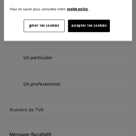
Pour en savoir plus, consultez notre
cookie policy.
Téléphone
gérer les cookies
accepter les cookies
Vous êtes :
Un particulier
Un professionnel
Numéro de TVA
BE
Message (facultatif)