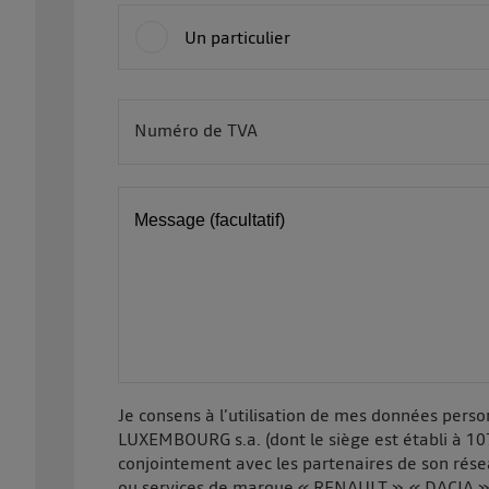
Un particulier
Numéro de TVA
BE
Message (facultatif)
Je consens à l’utilisation de mes données pers
LUXEMBOURG s.a. (dont le siège est établi à 10
conjointement avec les partenaires de son rése
ou services de marque « RENAULT », « DACIA »,