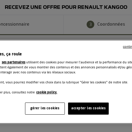
RECEVEZ UNE OFFRE POUR RENAULT KANGOO
ncessionnaire
Coordonnées
3
conti
NNÉES
es, ça roule
t
ses partenaires
utilisent des cookies pour mesurer l'audience et la performance du site
ent également de vous montrer des contenus et des annonces personnalisés et/ou géolo
 interagir avec nos contenus via les réseaux sociaux.
Nom
t, vous pourrez modifier vos choix dans la rubrique "Gérer les cookies" de notre site.
ir plus, consultez notre
cookie policy.
Téléphone
gérer les cookies
accepter les cookies