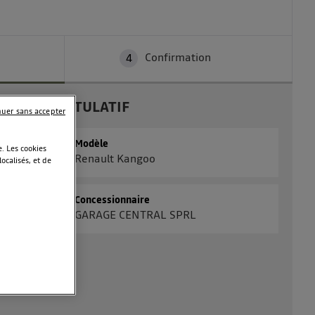
Confirmation
4
RÉCAPITULATIF
nuer sans accepter
Modèle
. Les cookies
Renault Kangoo
calisés, et de
Concessionnaire
GARAGE CENTRAL SPRL