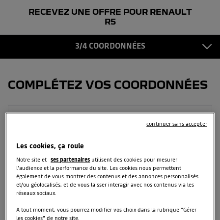
RECEVEZ UNE OFFRE POUR RENAULT
COORDONNÉES
3
R5
CONFIRMATION
3/4 COORDONNÉES
4
COMPLÉTEZ VOS COORDONNÉES
Prénom
continuer sans accepter
Les cookies, ça roule
Notre site et
ses partenaires
utilisent des cookies pour mesurer
Nom
l'audience et la performance du site. Les cookies nous permettent
également de vous montrer des contenus et des annonces personnalisés
et/ou géolocalisés, et de vous laisser interagir avec nos contenus via les
réseaux sociaux.
Email
A tout moment, vous pourrez modifier vos choix dans la rubrique "Gérer
les cookies" de notre site.