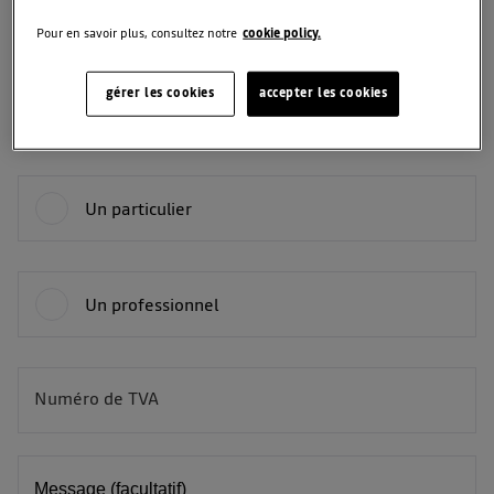
Pour en savoir plus, consultez notre
cookie policy.
Téléphone
gérer les cookies
accepter les cookies
Vous êtes :
Un particulier
Un professionnel
Numéro de TVA
BE
Message (facultatif)