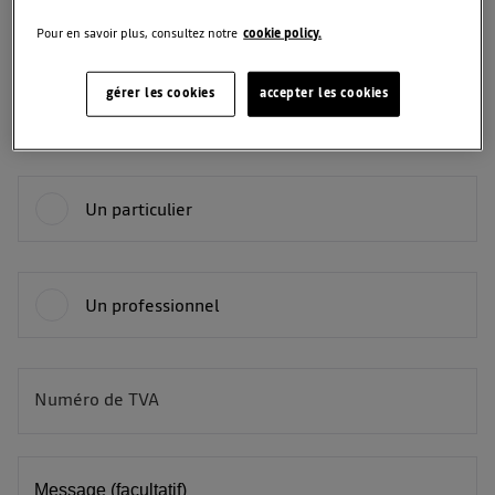
Pour en savoir plus, consultez notre
cookie policy.
Téléphone
gérer les cookies
accepter les cookies
Vous êtes :
Un particulier
Un professionnel
Numéro de TVA
BE
Message (facultatif)