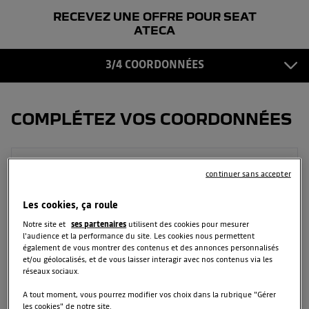
RECEVEZ UNE OFFRE POUR SEAT
COORDONNÉES
3
ATECA
CONFIRMATION
3/4 COORDONNÉES
4
COMPLÉTEZ VOS COORDONNÉES
Prénom
continuer sans accepter
Les cookies, ça roule
Notre site et
ses partenaires
utilisent des cookies pour mesurer
Nom
l'audience et la performance du site. Les cookies nous permettent
également de vous montrer des contenus et des annonces personnalisés
et/ou géolocalisés, et de vous laisser interagir avec nos contenus via les
réseaux sociaux.
Email
A tout moment, vous pourrez modifier vos choix dans la rubrique "Gérer
les cookies" de notre site.