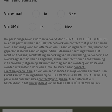
van aanbiedingen:
Via e-mail
Ja
Nee
Via SMS
Ja
Nee
Uw persoonsgegevens worden verwerkt door RENAULT BELGIË LUXEMBURG
nv en de partners van haar Belgisch netwerk om contact met je op te nemen
over je aanvraag voor een offerte en om u aanbiedingen te sturen, waaronder
gepersonaliseerde aanbiedingen indien u daarmee heeft ingestemd. Het
recht op toegang, rechtzetting, beperking van de verwerking, verwijdering of
overdraagbaarheid van de gegevens, evenals het recht om de toestemming
in te trekken (hetgeen op elk moment mag gedaan worden) kan kosteloos
worden uitgeoefend door een e-mail te sturen naar
contact-
client.be@renault.be
. Er kan om een identiteitsbewijs worden gevraagd. Een
klacht kan worden ingediend bij de GEGEVENSBESCHERMINGSAUTORITEIT,
per e-mail naar het adres
contact@apd-gba.be
. Meer informatie is
beschikbaar in het
Privacybeleid
van RENAULT BELGIË LUXEMBURG n.v.