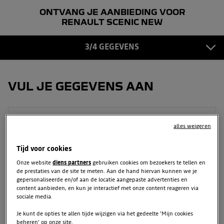
ONTVANG JE AANBIEDING VOOR
GEGEVENS
3
RENAULT SCENIC NEW
BEVESTIGING
3/4 GEGEVENS
4
VUL JE GEGEVENS AAN
Voornaam
alles weigeren
Tijd voor cookies
Onze website
diens partners
gebruiken cookies om bezoekers te tellen en
Achternaam
de prestaties van de site te meten. Aan de hand hiervan kunnen we je
gepersonaliseerde en/of aan de locatie aangepaste advertenties en
content aanbieden, en kun je interactief met onze content reageren via
sociale media.
E-mailadres
Je kunt de opties te allen tijde wijzigen via het gedeelte 'Mijn cookies
beheren' op onze site.