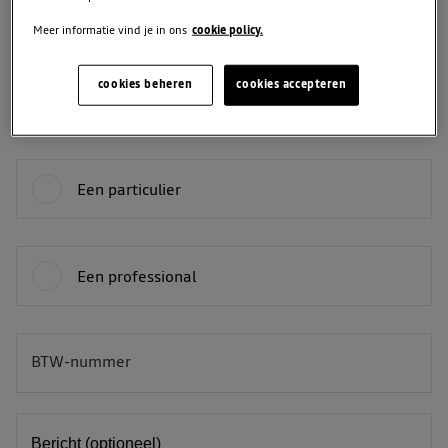
Meer informatie vind je in ons
cookie policy.
Telefoon
cookies beheren
cookies accepteren
Je bent:
Een particulier
Een professional
BTW-nummer
BE
Bericht (optioneel)