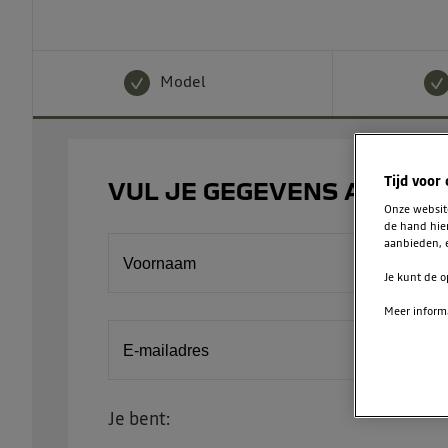
Model
Tijd voor
VUL JE GEGEVENS AAN
Onze websi
de hand hie
aanbieden, e
Voornaam
Je kunt de o
Meer informa
E-mailadres
Je bent: