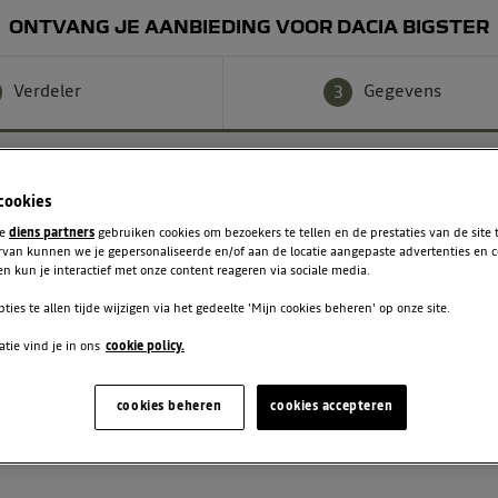
ONTVANG JE AANBIEDING VOOR DACIA BIGSTER
Verdeler
Gegevens
3
 cookies
te
diens partners
gebruiken cookies om bezoekers te tellen en de prestaties van de site
rvan kunnen we je gepersonaliseerde en/of aan de locatie aangepaste advertenties en 
n kun je interactief met onze content reageren via sociale media.
Achternaam
pties te allen tijde wijzigen via het gedeelte 'Mijn cookies beheren' op onze site.
tie vind je in ons
cookie policy.
Telefoon
cookies beheren
cookies accepteren