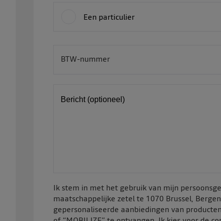
Een particulier
BTW-nummer
BE
Bericht (optioneel)
Ik stem in met het gebruik van mijn persoon
maatschappelijke zetel te 1070 Brussel, Berge
gepersonaliseerde aanbiedingen van producten
of “MOBILIZE” te ontvangen. Ik kies voor de c