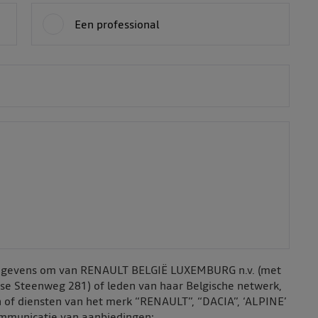
Een professional
sgegevens om van RENAULT BELGIË LUXEMBURG n.v. (met
nse Steenweg 281) of leden van haar Belgische netwerk,
 of diensten van het merk “RENAULT”, “DACIA”, ‘ALPINE’
ommunicatie van aanbiedingen: