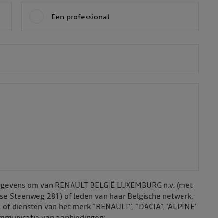
Een professional
sgegevens om van RENAULT BELGIË LUXEMBURG n.v. (met
nse Steenweg 281) of leden van haar Belgische netwerk,
 of diensten van het merk “RENAULT”, “DACIA”, ‘ALPINE’
ommunicatie van aanbiedingen: