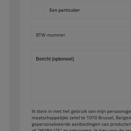
Een particulier
BTW-nummer
BE
Bericht (optioneel)
Ik stem in met het gebruik van mijn persoon
maatschappelijke zetel te 1070 Brussel, Berge
gepersonaliseerde aanbiedingen van producten
of “MOBILIZE” te ontvangen. Ik kies voor de c