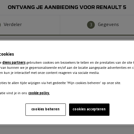
ONTVANG JE AANBIEDING VOOR RENAULT 5
Verdeler
Gegevens
3
 cookies
te
diens partners
gebruiken cookies om bezoekers te tellen en de prestaties van de site
rvan kunnen we je gepersonaliseerde en/of aan de locatie aangepaste advertenties en 
n kun je interactief met onze content reageren via sociale media.
Achternaam
pties te allen tijde wijzigen via het gedeelte 'Mijn cookies beheren' op onze site.
tie vind je in ons
cookie policy.
Telefoon
cookies beheren
cookies accepteren