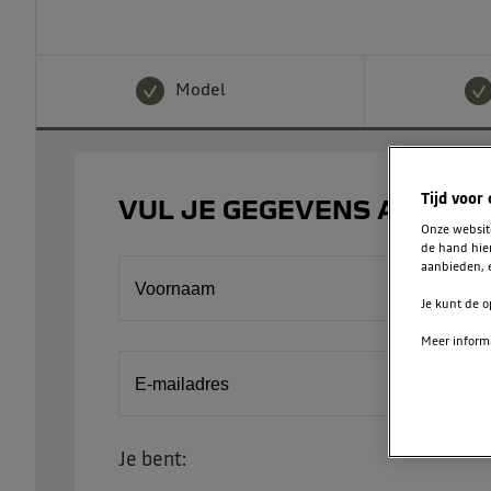
Model
Tijd voor
VUL JE GEGEVENS AAN
Onze websi
de hand hie
aanbieden, e
Voornaam
Je kunt de o
Meer informa
E-mailadres
Je bent: