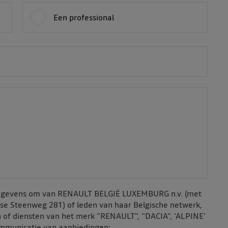
Een professional
sgegevens om van RENAULT BELGIË LUXEMBURG n.v. (met
nse Steenweg 281) of leden van haar Belgische netwerk,
 of diensten van het merk “RENAULT”, “DACIA”, ‘ALPINE’
ommunicatie van aanbiedingen: