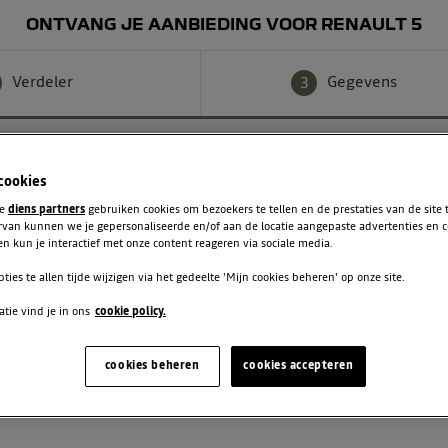
ONTVANG JE AANBIEDING VOOR RENAULT 5
Verdeler
Gegevens
3
 cookies
te
diens partners
gebruiken cookies om bezoekers te tellen en de prestaties van de site
rvan kunnen we je gepersonaliseerde en/of aan de locatie aangepaste advertenties en 
n kun je interactief met onze content reageren via sociale media.
Achternaam
pties te allen tijde wijzigen via het gedeelte 'Mijn cookies beheren' op onze site.
tie vind je in ons
cookie policy.
Telefoon
cookies beheren
cookies accepteren