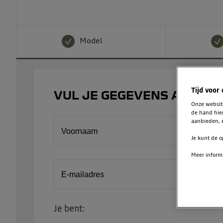
Model
Tijd voor
VUL JE GEGEVENS AAN
Onze websi
de hand hie
aanbieden, e
Voornaam
Je kunt de o
Meer informa
E-mailadres
Je bent: