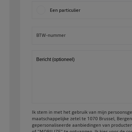
Een particulier
BTW-nummer
BE
Bericht (optioneel)
Ik stem in met het gebruik van mijn persoon
maatschappelijke zetel te 1070 Brussel, Berge
gepersonaliseerde aanbiedingen van producten
of “MOBILIZE” te ontvangen. Ik kies voor de c