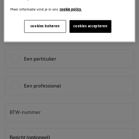
Meer informatie vind je in ons
cookie policy.
Telefoon
cookies beheren
cookies accepteren
Je bent:
Een particulier
Een professional
BTW-nummer
BE
Bericht (optioneel)