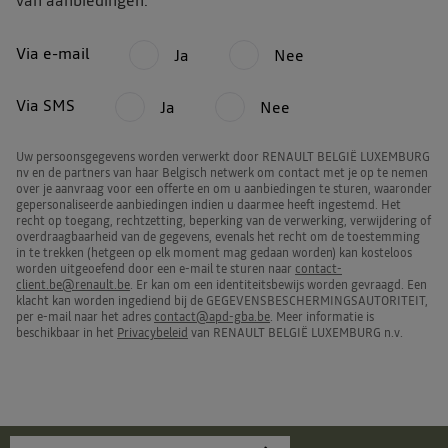
van aanbiedingen:
Via e-mail
Ja
Nee
Via SMS
Ja
Nee
Uw persoonsgegevens worden verwerkt door RENAULT BELGIË LUXEMBURG
nv en de partners van haar Belgisch netwerk om contact met je op te nemen
over je aanvraag voor een offerte en om u aanbiedingen te sturen, waaronder
gepersonaliseerde aanbiedingen indien u daarmee heeft ingestemd. Het
recht op toegang, rechtzetting, beperking van de verwerking, verwijdering of
overdraagbaarheid van de gegevens, evenals het recht om de toestemming
in te trekken (hetgeen op elk moment mag gedaan worden) kan kosteloos
worden uitgeoefend door een e-mail te sturen naar
contact-
client.be@renault.be
. Er kan om een identiteitsbewijs worden gevraagd. Een
klacht kan worden ingediend bij de GEGEVENSBESCHERMINGSAUTORITEIT,
per e-mail naar het adres
contact@apd-gba.be
. Meer informatie is
beschikbaar in het
Privacybeleid
van RENAULT BELGIË LUXEMBURG n.v.