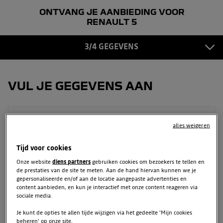
ONTVANG JE AANBIEDING VOOR
GEGEVENS
3
RENAULT 5
BEVESTIGING
3/4 GEGEVENS
4
VUL JE GEGEVENS AAN
Voornaam
alles weigeren
Tijd voor cookies
Onze website
diens partners
gebruiken cookies om bezoekers te tellen en
Achternaam
de prestaties van de site te meten. Aan de hand hiervan kunnen we je
gepersonaliseerde en/of aan de locatie aangepaste advertenties en
content aanbieden, en kun je interactief met onze content reageren via
sociale media.
E-mailadres
Je kunt de opties te allen tijde wijzigen via het gedeelte 'Mijn cookies
beheren' op onze site.