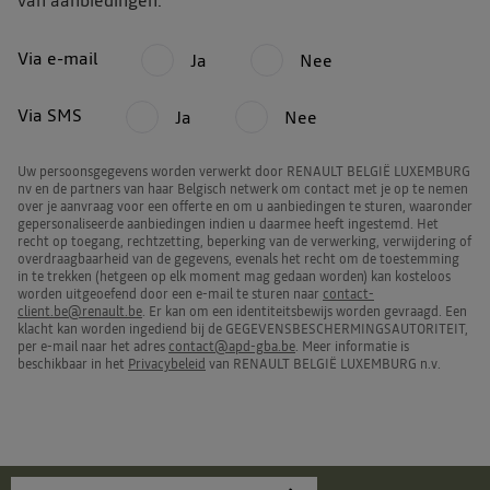
van aanbiedingen:
Via e-mail
Ja
Nee
Via SMS
Ja
Nee
Uw persoonsgegevens worden verwerkt door RENAULT BELGIË LUXEMBURG
nv en de partners van haar Belgisch netwerk om contact met je op te nemen
over je aanvraag voor een offerte en om u aanbiedingen te sturen, waaronder
gepersonaliseerde aanbiedingen indien u daarmee heeft ingestemd. Het
recht op toegang, rechtzetting, beperking van de verwerking, verwijdering of
overdraagbaarheid van de gegevens, evenals het recht om de toestemming
in te trekken (hetgeen op elk moment mag gedaan worden) kan kosteloos
worden uitgeoefend door een e-mail te sturen naar
contact-
client.be@renault.be
. Er kan om een identiteitsbewijs worden gevraagd. Een
klacht kan worden ingediend bij de GEGEVENSBESCHERMINGSAUTORITEIT,
per e-mail naar het adres
contact@apd-gba.be
. Meer informatie is
beschikbaar in het
Privacybeleid
van RENAULT BELGIË LUXEMBURG n.v.