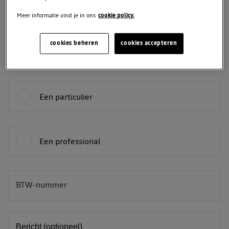
Meer informatie vind je in ons
cookie policy.
Telefoon
cookies beheren
cookies accepteren
Je bent:
Een particulier
Een professional
BTW-nummer
BE
Bericht (optioneel)