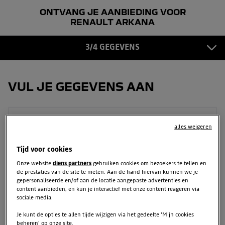
ONTVANG JE AANBIEDING VOOR
GEGEVENS
3
RENAULT ARKANA
BEVESTIGING
3/4 GEGEVENS
4
VUL JE GEGEVENS AAN
Voornaam
alles weigeren
Tijd voor cookies
Onze website
diens partners
gebruiken cookies om bezoekers te tellen en
Achternaam
de prestaties van de site te meten. Aan de hand hiervan kunnen we je
gepersonaliseerde en/of aan de locatie aangepaste advertenties en
content aanbieden, en kun je interactief met onze content reageren via
sociale media.
E-mailadres
Je kunt de opties te allen tijde wijzigen via het gedeelte 'Mijn cookies
beheren' op onze site.