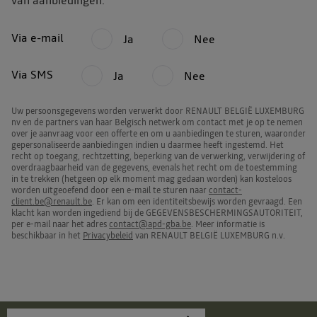
van aanbiedingen:
Via e-mail
Ja
Nee
Via SMS
Ja
Nee
Uw persoonsgegevens worden verwerkt door RENAULT BELGIË LUXEMBURG
nv en de partners van haar Belgisch netwerk om contact met je op te nemen
over je aanvraag voor een offerte en om u aanbiedingen te sturen, waaronder
gepersonaliseerde aanbiedingen indien u daarmee heeft ingestemd. Het
recht op toegang, rechtzetting, beperking van de verwerking, verwijdering of
overdraagbaarheid van de gegevens, evenals het recht om de toestemming
in te trekken (hetgeen op elk moment mag gedaan worden) kan kosteloos
worden uitgeoefend door een e-mail te sturen naar
contact-
client.be@renault.be
. Er kan om een identiteitsbewijs worden gevraagd. Een
klacht kan worden ingediend bij de GEGEVENSBESCHERMINGSAUTORITEIT,
per e-mail naar het adres
contact@apd-gba.be
. Meer informatie is
beschikbaar in het
Privacybeleid
van RENAULT BELGIË LUXEMBURG n.v.