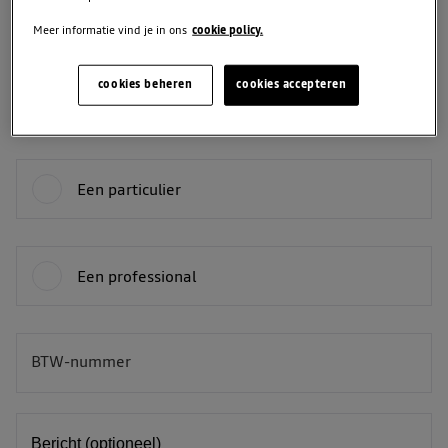
Meer informatie vind je in ons
cookie policy.
Telefoon
cookies beheren
cookies accepteren
Je bent:
Een particulier
Een professional
BTW-nummer
BE
Bericht (optioneel)