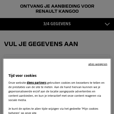
ONTVANG JE AANBIEDING VOOR
GEGEVENS
3
RENAULT KANGOO
BEVESTIGING
3/4 GEGEVENS
4
VUL JE GEGEVENS AAN
Voornaam
alles weigeren
Tijd voor cookies
Onze website
diens partners
gebruiken cookies om bezoekers te tellen en
Achternaam
de prestaties van de site te meten. Aan de hand hiervan kunnen we je
gepersonaliseerde en/of aan de locatie aangepaste advertenties en
content aanbieden, en kun je interactief met onze content reageren via
sociale media.
E-mailadres
Je kunt de opties te allen tijde wijzigen via het gedeelte 'Mijn cookies
beheren' op onze site.