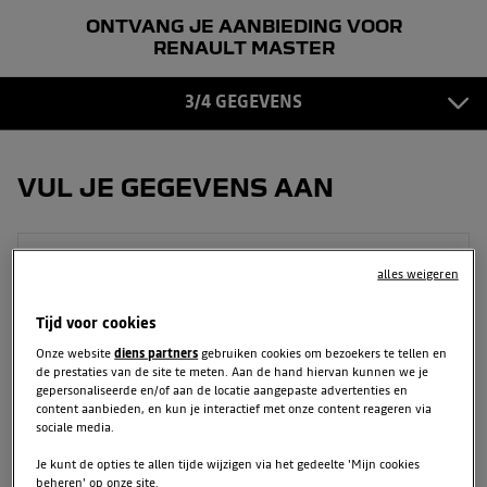
ONTVANG JE AANBIEDING VOOR
GEGEVENS
3
RENAULT MASTER
BEVESTIGING
3/4 GEGEVENS
4
VUL JE GEGEVENS AAN
Voornaam
alles weigeren
Tijd voor cookies
Onze website
diens partners
gebruiken cookies om bezoekers te tellen en
Achternaam
de prestaties van de site te meten. Aan de hand hiervan kunnen we je
gepersonaliseerde en/of aan de locatie aangepaste advertenties en
content aanbieden, en kun je interactief met onze content reageren via
sociale media.
E-mailadres
Je kunt de opties te allen tijde wijzigen via het gedeelte 'Mijn cookies
beheren' op onze site.