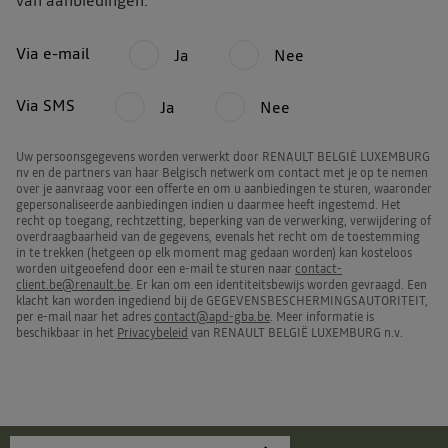
van aanbiedingen:
Via e-mail
Ja
Nee
Via SMS
Ja
Nee
Uw persoonsgegevens worden verwerkt door RENAULT BELGIË LUXEMBURG
nv en de partners van haar Belgisch netwerk om contact met je op te nemen
over je aanvraag voor een offerte en om u aanbiedingen te sturen, waaronder
gepersonaliseerde aanbiedingen indien u daarmee heeft ingestemd. Het
recht op toegang, rechtzetting, beperking van de verwerking, verwijdering of
overdraagbaarheid van de gegevens, evenals het recht om de toestemming
in te trekken (hetgeen op elk moment mag gedaan worden) kan kosteloos
worden uitgeoefend door een e-mail te sturen naar
contact-
client.be@renault.be
. Er kan om een identiteitsbewijs worden gevraagd. Een
klacht kan worden ingediend bij de GEGEVENSBESCHERMINGSAUTORITEIT,
per e-mail naar het adres
contact@apd-gba.be
. Meer informatie is
beschikbaar in het
Privacybeleid
van RENAULT BELGIË LUXEMBURG n.v.