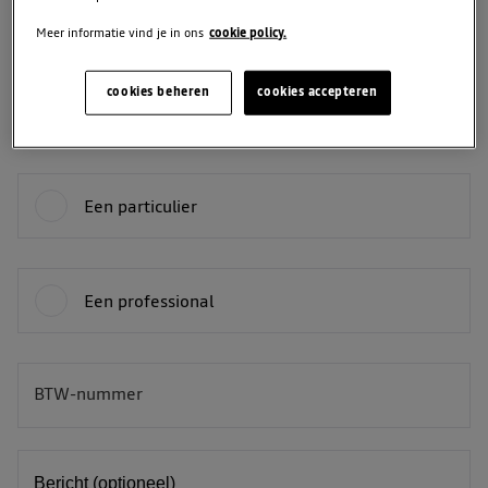
Meer informatie vind je in ons
cookie policy.
Telefoon
cookies beheren
cookies accepteren
Je bent:
Een particulier
Een professional
BTW-nummer
BE
Bericht (optioneel)