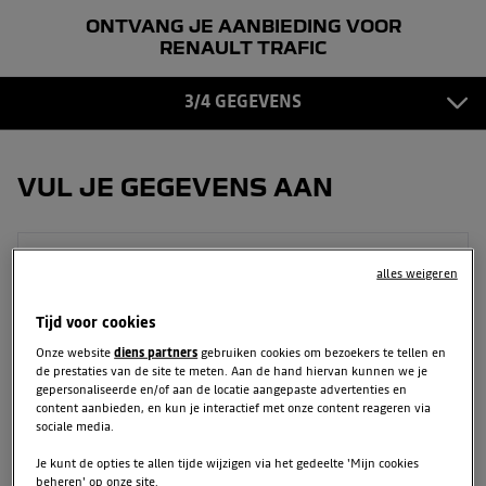
ONTVANG JE AANBIEDING VOOR
GEGEVENS
3
RENAULT TRAFIC
BEVESTIGING
3/4 GEGEVENS
4
VUL JE GEGEVENS AAN
Voornaam
alles weigeren
Tijd voor cookies
Onze website
diens partners
gebruiken cookies om bezoekers te tellen en
Achternaam
de prestaties van de site te meten. Aan de hand hiervan kunnen we je
gepersonaliseerde en/of aan de locatie aangepaste advertenties en
content aanbieden, en kun je interactief met onze content reageren via
sociale media.
E-mailadres
Je kunt de opties te allen tijde wijzigen via het gedeelte 'Mijn cookies
beheren' op onze site.