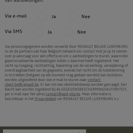
van aanbiedingen:
Via e-mail
Ja
Nee
Via SMS
Ja
Nee
Uw persoonsgegevens worden verwerkt door RENAULT BELGIË LUXEMBURG
nv en de partners van haar Belgisch netwerk om contact met je op te nemen
over je aanvraag voor een offerte en om u aanbiedingen te sturen, waaronder
gepersonaliseerde aanbiedingen indien u daarmee heeft ingestemd. Het
recht op toegang, rechtzetting, beperking van de verwerking, verwijdering of
overdraagbaarheid van de gegevens, evenals het recht om de toestemming
in te trekken (hetgeen op elk moment mag gedaan worden) kan kosteloos
worden uitgeoefend door een e-mail te sturen naar
contact-
client.be@renault.be
. Er kan om een identiteitsbewijs worden gevraagd. Een
klacht kan worden ingediend bij de GEGEVENSBESCHERMINGSAUTORITEIT,
per e-mail naar het adres
contact@apd-gba.be
. Meer informatie is
beschikbaar in het
Privacybeleid
van RENAULT BELGIË LUXEMBURG n.v.