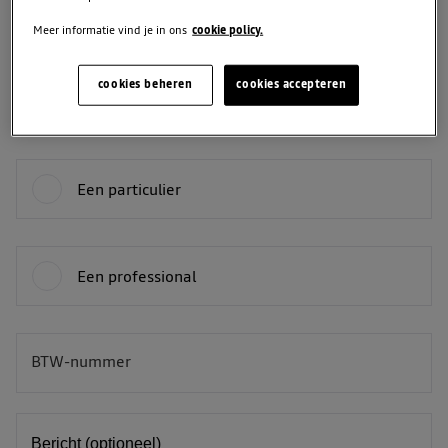
Meer informatie vind je in ons
cookie policy.
Telefoon
cookies beheren
cookies accepteren
Je bent:
Een particulier
Een professional
BTW-nummer
BE
Bericht (optioneel)