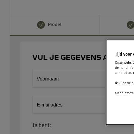
Model
Tijd voor
VUL JE GEGEVENS AAN
Onze websi
de hand hie
aanbieden, e
Voornaam
Je kunt de o
Meer informa
E-mailadres
Je bent: