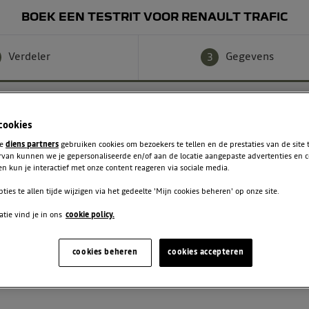
BOEK EEN TESTRIT VOOR RENAULT TRAFIC
Verdeler
Gegevens
3
 cookies
te
diens partners
gebruiken cookies om bezoekers te tellen en de prestaties van de site
rvan kunnen we je gepersonaliseerde en/of aan de locatie aangepaste advertenties en 
n kun je interactief met onze content reageren via sociale media.
Achternaam
pties te allen tijde wijzigen via het gedeelte 'Mijn cookies beheren' op onze site.
tie vind je in ons
cookie policy.
Telefoon
cookies beheren
cookies accepteren