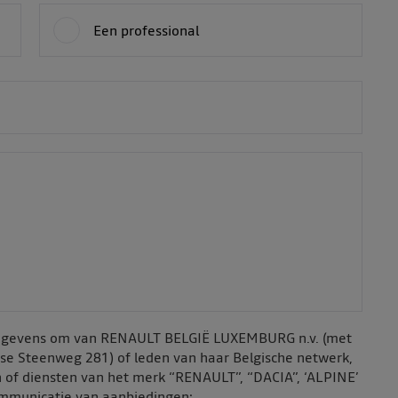
Een professional
sgegevens om van RENAULT BELGIË LUXEMBURG n.v. (met
nse Steenweg 281) of leden van haar Belgische netwerk,
 of diensten van het merk “RENAULT”, “DACIA”, ‘ALPINE’
ommunicatie van aanbiedingen: