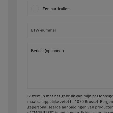
Een particulier
BTW-nummer
BE
Bericht (optioneel)
Ik stem in met het gebruik van mijn persoon
maatschappelijke zetel te 1070 Brussel, Berge
gepersonaliseerde aanbiedingen van producten
of “MOBILIZE” te ontvangen. Ik kies voor de c