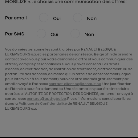
MOBILIZE ». Je choisis une communication des offres :
Par email
Oui
Non
Par SMS
Oui
Non
Vos données personnelles sont traitées par RENAULT BELGIQUE
LUXEMBOURG s.a. et les partenaires de son réseau Belge afin de prendre
contact avec vous pour votre demande d’offre et vous communiquer des
offres y compris personnalisées si vous y avez consenti. Les droits
d’accès, de rectification, de limitation de traitement, d’effacement, ou de
portabilité des données, de même qu’un retrait de consentement (lequel
peut intervenir à tout moment) peuvent être exercés gratuitement par
email envoyé à l’adresse
contact-client.be@renault.be
. Une justification
de l’identité peut être demandée. Une réclamation peut être introduite
auprès de l’AUTORITE DE PROTECTION DES DONNEES, par email envoyé à
son adresse
contact@apd-gba.be
. Plus d’informations sont disponibles
dans la
Politique de Confidentialité
de RENAULT BELGIQUE
LUXEMBOURG s.a.