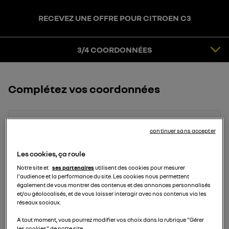
RECEVEZ UNE OFFRE POUR CITROEN C3
3
COORDONNÉES
4
CONFIRMATION
3/4 COORDONNÉES
Complétez vos coordonnées
Prénom
continuer sans accepter
Les cookies, ça roule
Notre site et
ses partenaires
utilisent des cookies pour mesurer
Nom
l'audience et la performance du site. Les cookies nous permettent
également de vous montrer des contenus et des annonces personnalisés
et/ou géolocalisés, et de vous laisser interagir avec nos contenus via les
réseaux sociaux.
Email
A tout moment, vous pourrez modifier vos choix dans la rubrique "Gérer
les cookies" de notre site.