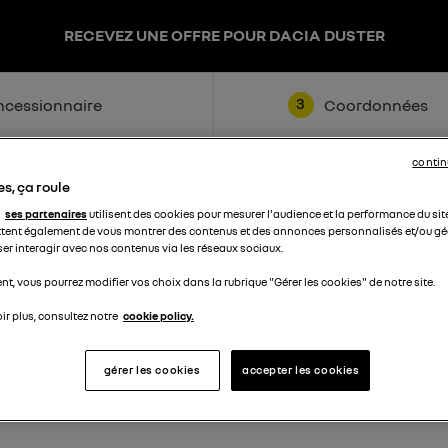
RECEVEZ UNE OFFRE POUR DACIA DUSTER
3
cessionnaire
Coordonnées
contin
s, ça roule
ses partenaires
utilisent des cookies pour mesurer l'audience et la performance du sit
tent également de vous montrer des contenus et des annonces personnalisés et/ou géo
ser interagir avec nos contenus via les réseaux sociaux.
t, vous pourrez modifier vos choix dans la rubrique "Gérer les cookies" de notre site.
Nom
ir plus, consultez notre
cookie policy.
Téléphone
gérer les cookies
accepter les cookies