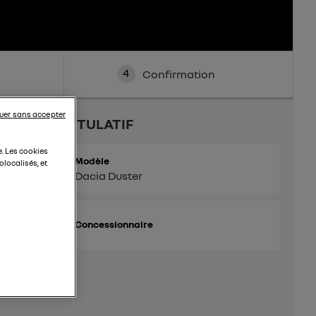
4
Confirmation
uer sans accepter
RÉCAPITULATIF
e. Les cookies
Modèle
localisés, et
Dacia Duster
Concessionnaire