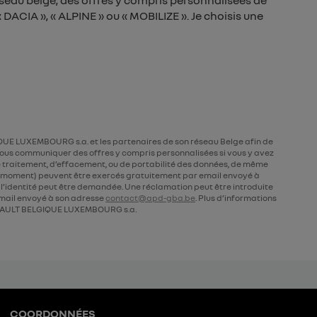
seau belge, des offres y compris personnalisées de
DACIA », « ALPINE » ou « MOBILIZE ». Je choisis une
UE LUXEMBOURG s.a. et les partenaires de son réseau Belge afin de
ous communiquer des offres y compris personnalisées si vous y avez
 de traitement, d’effacement, ou de portabilité des données, de même
ut moment) peuvent être exercés gratuitement par email envoyé à
de l’identité peut être demandée. Une réclamation peut être introduite
ail envoyé à son adresse
contact@apd-gba.be
. Plus d’informations
AULT BELGIQUE LUXEMBOURG s.a.
COORDONNÉES