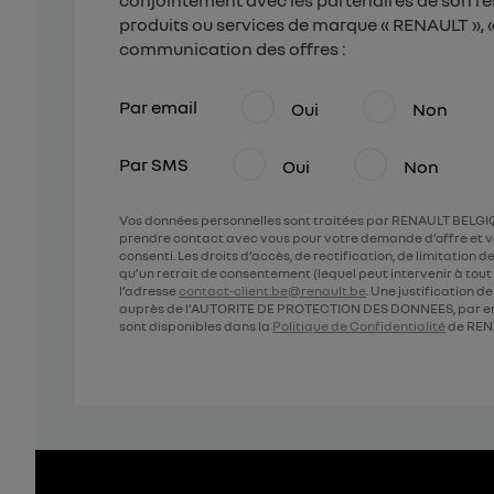
conjointement avec les partenaires de son ré
produits ou services de marque « RENAULT », « 
communication des offres :
Par email
Oui
Non
Par SMS
Oui
Non
Vos données personnelles sont traitées par RENAULT BELGIQ
prendre contact avec vous pour votre demande d’offre et v
consenti. Les droits d’accès, de rectification, de limitation
qu’un retrait de consentement (lequel peut intervenir à to
l’adresse
contact-client.be@renault.be
. Une justification 
auprès de l’AUTORITE DE PROTECTION DES DONNEES, par em
sont disponibles dans la
Politique de Confidentialité
de REN