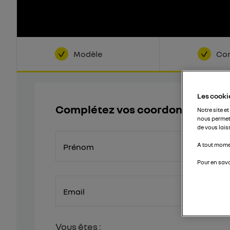
Modèle
Con
Les cookie
Complétez vos coordonnées
Notre site et
nous permet
de vous lais
A tout momen
Prénom
Pour en savo
Email
Vous êtes :