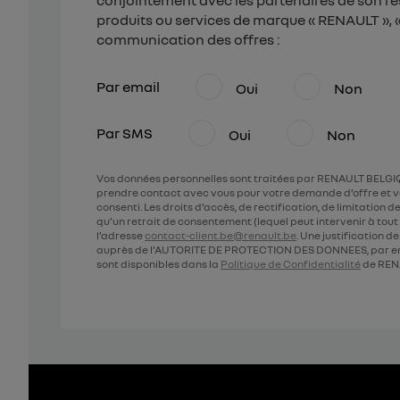
conjointement avec les partenaires de son ré
produits ou services de marque « RENAULT », « 
communication des offres :
Par email
Oui
Non
Par SMS
Oui
Non
Vos données personnelles sont traitées par RENAULT BELGIQ
prendre contact avec vous pour votre demande d’offre et v
consenti. Les droits d’accès, de rectification, de limitation
qu’un retrait de consentement (lequel peut intervenir à to
l’adresse
contact-client.be@renault.be
. Une justification 
auprès de l’AUTORITE DE PROTECTION DES DONNEES, par em
sont disponibles dans la
Politique de Confidentialité
de REN