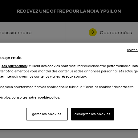
RECEVEZ UNE OFFRE POUR LANCIA YPSILON
3
cessionnaire
Coordonnées
contin
s, ça roule
ses partenaires
utilisent des cookies pour mesurer l'audience et la performance du sit
tent également de vous montrer des contenus et des annonces personnalisés et/ou géo
ser interagir avec nos contenus via les réseaux sociaux.
t, vous pourrez modifier vos choix dans la rubrique "Gérer les cookies" de notre site.
Nom
ir plus, consultez notre
cookie policy.
Téléphone
gérer les cookies
accepter les cookies