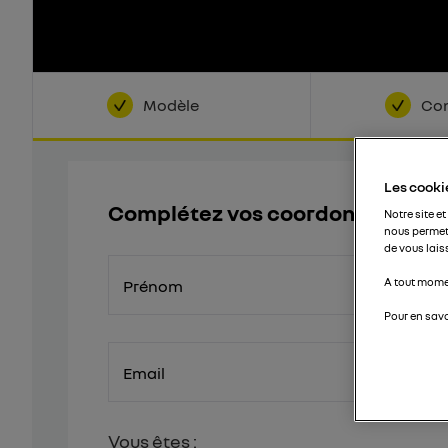
Modèle
Con
Les cookie
Complétez vos coordonnées
Notre site et
nous permet
de vous lais
A tout momen
Prénom
Pour en savo
Email
Vous êtes :