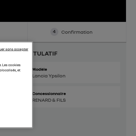
4
Confirmation
uer sans accepter
RÉCAPITULATIF
e. Les cookies
Modèle
localisés, et
Lancia Ypsilon
Concessionnaire
RENARD & FILS