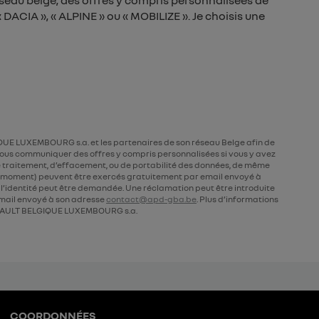
seau belge, des offres y compris personnalisées de
DACIA », « ALPINE » ou « MOBILIZE ». Je choisis une
UE LUXEMBOURG s.a. et les partenaires de son réseau Belge afin de
ous communiquer des offres y compris personnalisées si vous y avez
 de traitement, d’effacement, ou de portabilité des données, de même
ut moment) peuvent être exercés gratuitement par email envoyé à
de l’identité peut être demandée. Une réclamation peut être introduite
ail envoyé à son adresse
contact@apd-gba.be
. Plus d’informations
AULT BELGIQUE LUXEMBOURG s.a.
COORDONNÉES