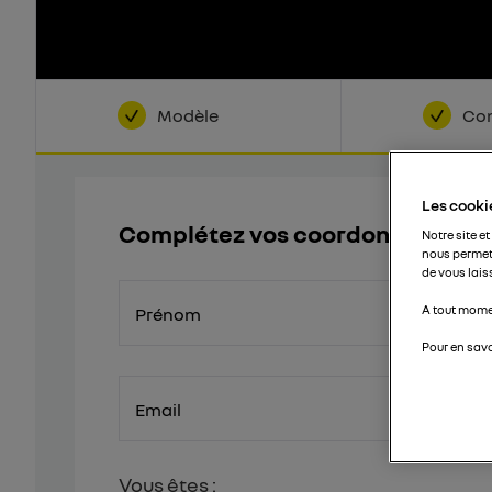
Modèle
Con
Les cookie
Complétez vos coordonnées
Notre site et
nous permet
de vous lais
A tout momen
Prénom
Pour en savo
Email
Vous êtes :