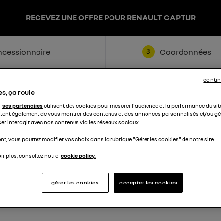
RECEVEZ UNE OFFRE POUR RENAULT CAPTUR
3
cessionnaire
Coordonnées
contin
s, ça roule
ses partenaires
utilisent des cookies pour mesurer l'audience et la performance du sit
tent également de vous montrer des contenus et des annonces personnalisés et/ou géo
ser interagir avec nos contenus via les réseaux sociaux.
t, vous pourrez modifier vos choix dans la rubrique "Gérer les cookies" de notre site.
Nom
ir plus, consultez notre
cookie policy.
Téléphone
gérer les cookies
accepter les cookies