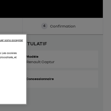
4
Confirmation
uer sans accepter
RÉCAPITULATIF
e. Les cookies
Modèle
localisés, et
Renault Captur
Concessionnaire