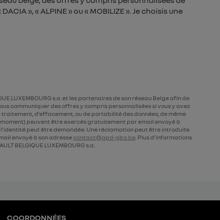
seau belge, des offres y compris personnalisées de
DACIA », « ALPINE » ou « MOBILIZE ». Je choisis une
UE LUXEMBOURG s.a. et les partenaires de son réseau Belge afin de
ous communiquer des offres y compris personnalisées si vous y avez
 de traitement, d’effacement, ou de portabilité des données, de même
ut moment) peuvent être exercés gratuitement par email envoyé à
de l’identité peut être demandée. Une réclamation peut être introduite
ail envoyé à son adresse
contact@apd-gba.be
. Plus d’informations
AULT BELGIQUE LUXEMBOURG s.a.
COORDONNÉES