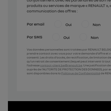
conjointement avec les partenaires de son ré
produits ou services de marque « RENAULT », « 
communication des offres :
Par email
Oui
Non
Par SMS
Oui
Non
Vos données personnelles sont traitées par RENAULT BELGIQ
prendre contact avec vous pour votre demande d’offre et v
consenti. Les droits d’accès, de rectification, de limitation
qu’un retrait de consentement (lequel peut intervenir à to
l’adresse
contact-client.be@renault.be
. Une justification 
auprès de l’AUTORITE DE PROTECTION DES DONNEES, par em
sont disponibles dans la
Politique de Confidentialité
de REN