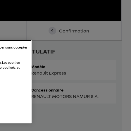
4
Confirmation
uer sans accepter
RÉCAPITULATIF
e. Les cookies
Modèle
localisés, et
Renault Express
Concessionnaire
RENAULT MOTORS NAMUR S.A.