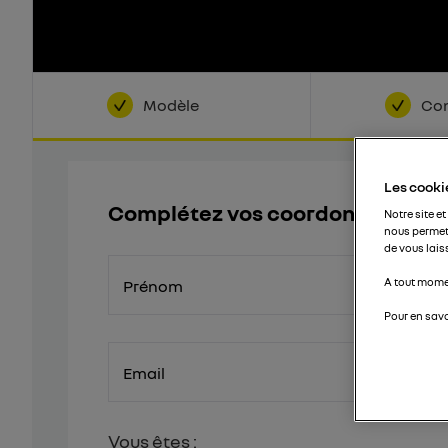
Modèle
Con
Les cookie
Complétez vos coordonnées
Notre site et
nous permet
de vous lais
A tout momen
Prénom
Pour en savo
Email
Vous êtes :