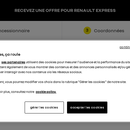
RECEVEZ UNE OFFRE POUR RENAULT EXPRESS
3
cessionnaire
Coordonnées
contin
s, ça roule
ses partenaires
utilisent des cookies pour mesurer l'audience et la performance du sit
tent également de vous montrer des contenus et des annonces personnalisés et/ou géo
ser interagir avec nos contenus via les réseaux sociaux.
t, vous pourrez modifier vos choix dans la rubrique "Gérer les cookies" de notre site.
Nom
ir plus, consultez notre
cookie policy.
Téléphone
gérer les cookies
accepter les cookies