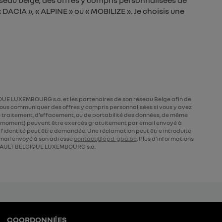
seau belge, des offres y compris personnalisées de
DACIA », « ALPINE » ou « MOBILIZE ». Je choisis une
UE LUXEMBOURG s.a. et les partenaires de son réseau Belge afin de
ous communiquer des offres y compris personnalisées si vous y avez
 de traitement, d’effacement, ou de portabilité des données, de même
ut moment) peuvent être exercés gratuitement par email envoyé à
de l’identité peut être demandée. Une réclamation peut être introduite
ail envoyé à son adresse
contact@apd-gba.be
. Plus d’informations
AULT BELGIQUE LUXEMBOURG s.a.
COORDONNÉES