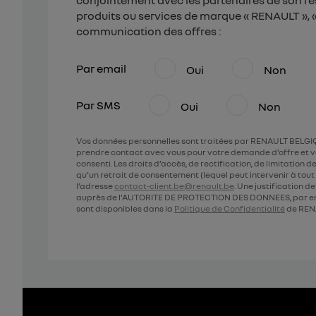
conjointement avec les partenaires de son ré
produits ou services de marque « RENAULT », « 
communication des offres :
Par email
Oui
Non
Par SMS
Oui
Non
Vos données personnelles sont traitées par RENAULT BELGIQ
prendre contact avec vous pour votre demande d’offre et v
consenti. Les droits d’accès, de rectification, de limitation
qu’un retrait de consentement (lequel peut intervenir à to
l’adresse
contact-client.be@renault.be
. Une justification 
auprès de l’AUTORITE DE PROTECTION DES DONNEES, par em
sont disponibles dans la
Politique de Confidentialité
de REN