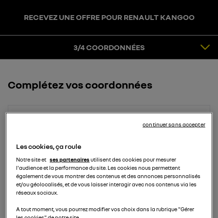
RECEVEZ UNE OFFRE POUR RENAULT KANGOO
3
COORDONNÉES
4
CONFIRMATION
3/4 COORDONNÉES
Complétez vos coordonnées
Prénom
continuer sans accepter
Les cookies, ça roule
Notre site et
ses partenaires
utilisent des cookies pour mesurer
Nom
l'audience et la performance du site. Les cookies nous permettent
également de vous montrer des contenus et des annonces personnalisés
et/ou géolocalisés, et de vous laisser interagir avec nos contenus via les
réseaux sociaux.
Email
A tout moment, vous pourrez modifier vos choix dans la rubrique "Gérer
les cookies" de notre site.