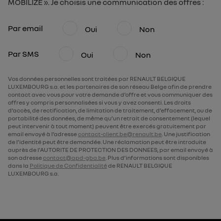
MOBILIZE ». Je choisis une communication des offres :
Par email
Oui
Non
Par SMS
Oui
Non
Vos données personnelles sont traitées par RENAULT BELGIQUE
LUXEMBOURG s.a. et les partenaires de son réseau Belge afin de prendre
contact avec vous pour votre demande d’offre et vous communiquer des
offres y compris personnalisées si vous y avez consenti. Les droits
d’accès, de rectification, de limitation de traitement, d’effacement, ou de
portabilité des données, de même qu’un retrait de consentement (lequel
peut intervenir à tout moment) peuvent être exercés gratuitement par
email envoyé à l’adresse
contact-client.be@renault.be
. Une justification
de l’identité peut être demandée. Une réclamation peut être introduite
auprès de l’AUTORITE DE PROTECTION DES DONNEES, par email envoyé à
son adresse
contact@apd-gba.be
. Plus d’informations sont disponibles
dans la
Politique de Confidentialité
de RENAULT BELGIQUE
LUXEMBOURG s.a.