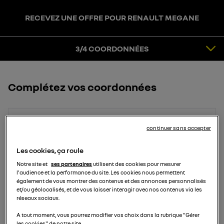
RECEVEZ UNE OFFRE POUR RENAULT MEGANE
3
COORDONNÉES
4
CONFIRMATION
3/4 COORDONNÉES
Complétez vos coordonnées
Prénom
continuer sans accepter
Les cookies, ça roule
Notre site et
ses partenaires
utilisent des cookies pour mesurer
Nom
l'audience et la performance du site. Les cookies nous permettent
également de vous montrer des contenus et des annonces personnalisés
et/ou géolocalisés, et de vous laisser interagir avec nos contenus via les
réseaux sociaux.
Email
A tout moment, vous pourrez modifier vos choix dans la rubrique "Gérer
les cookies" de notre site.