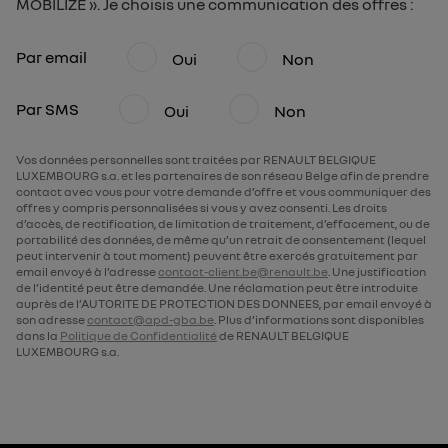
MOBILIZE ». Je choisis une communication des offres :
Par email
Oui
Non
Par SMS
Oui
Non
Vos données personnelles sont traitées par RENAULT BELGIQUE
LUXEMBOURG s.a. et les partenaires de son réseau Belge afin de prendre
contact avec vous pour votre demande d’offre et vous communiquer des
offres y compris personnalisées si vous y avez consenti. Les droits
d’accès, de rectification, de limitation de traitement, d’effacement, ou de
portabilité des données, de même qu’un retrait de consentement (lequel
peut intervenir à tout moment) peuvent être exercés gratuitement par
email envoyé à l’adresse
contact-client.be@renault.be
. Une justification
de l’identité peut être demandée. Une réclamation peut être introduite
auprès de l’AUTORITE DE PROTECTION DES DONNEES, par email envoyé à
son adresse
contact@apd-gba.be
. Plus d’informations sont disponibles
dans la
Politique de Confidentialité
de RENAULT BELGIQUE
LUXEMBOURG s.a.