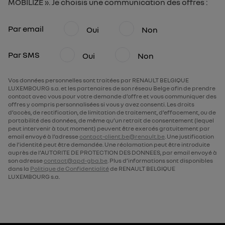
MOBILIZE ». Je choisis une communication des offres :
Par email
Oui
Non
Par SMS
Oui
Non
Vos données personnelles sont traitées par RENAULT BELGIQUE
LUXEMBOURG s.a. et les partenaires de son réseau Belge afin de prendre
contact avec vous pour votre demande d’offre et vous communiquer des
offres y compris personnalisées si vous y avez consenti. Les droits
d’accès, de rectification, de limitation de traitement, d’effacement, ou de
portabilité des données, de même qu’un retrait de consentement (lequel
peut intervenir à tout moment) peuvent être exercés gratuitement par
email envoyé à l’adresse
contact-client.be@renault.be
. Une justification
de l’identité peut être demandée. Une réclamation peut être introduite
auprès de l’AUTORITE DE PROTECTION DES DONNEES, par email envoyé à
son adresse
contact@apd-gba.be
. Plus d’informations sont disponibles
dans la
Politique de Confidentialité
de RENAULT BELGIQUE
LUXEMBOURG s.a.