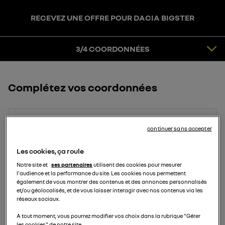
RECEVEZ UNE OFFRE POUR DACIA BIGSTER
3
COORDONNÉES
4
CONFIRMATION
3/4 COORDONNÉES
Complétez vos coordonnées
Prénom
continuer sans accepter
Les cookies, ça roule
Notre site et
ses partenaires
utilisent des cookies pour mesurer
Nom
l'audience et la performance du site. Les cookies nous permettent
également de vous montrer des contenus et des annonces personnalisés
et/ou géolocalisés, et de vous laisser interagir avec nos contenus via les
réseaux sociaux.
Email
A tout moment, vous pourrez modifier vos choix dans la rubrique "Gérer
les cookies" de notre site.