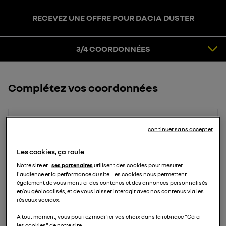
RECEVEZ UNE OFFRE POUR DACIA DUSTER
3
COORDONNÉES
4
CONFIRMATION
3/4 COORDONNÉES
Complétez vos coordonnées
Prénom
continuer sans accepter
Les cookies, ça roule
Notre site et
ses partenaires
utilisent des cookies pour mesurer
Nom
l'audience et la performance du site. Les cookies nous permettent
également de vous montrer des contenus et des annonces personnalisés
et/ou géolocalisés, et de vous laisser interagir avec nos contenus via les
réseaux sociaux.
Email
A tout moment, vous pourrez modifier vos choix dans la rubrique "Gérer
les cookies" de notre site.