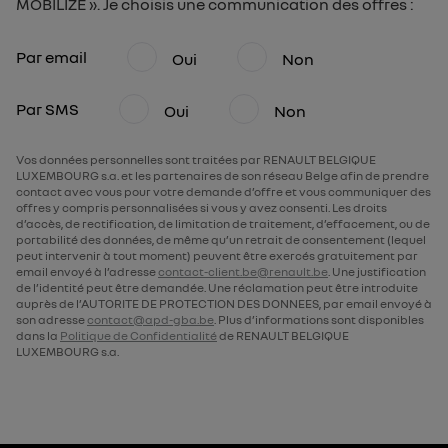
MOBILIZE ». Je choisis une communication des offres :
Par email
Oui
Non
Par SMS
Oui
Non
Vos données personnelles sont traitées par RENAULT BELGIQUE
LUXEMBOURG s.a. et les partenaires de son réseau Belge afin de prendre
contact avec vous pour votre demande d’offre et vous communiquer des
offres y compris personnalisées si vous y avez consenti. Les droits
d’accès, de rectification, de limitation de traitement, d’effacement, ou de
portabilité des données, de même qu’un retrait de consentement (lequel
peut intervenir à tout moment) peuvent être exercés gratuitement par
email envoyé à l’adresse
contact-client.be@renault.be
. Une justification
de l’identité peut être demandée. Une réclamation peut être introduite
auprès de l’AUTORITE DE PROTECTION DES DONNEES, par email envoyé à
son adresse
contact@apd-gba.be
. Plus d’informations sont disponibles
dans la
Politique de Confidentialité
de RENAULT BELGIQUE
LUXEMBOURG s.a.