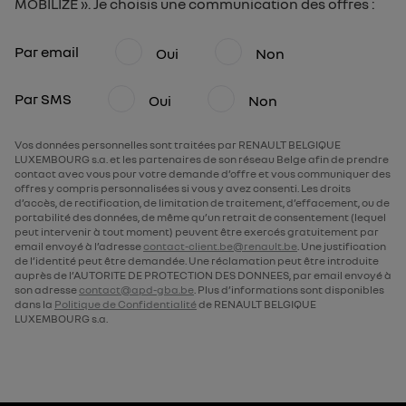
MOBILIZE ». Je choisis une communication des offres :
Par email
Oui
Non
Par SMS
Oui
Non
Vos données personnelles sont traitées par RENAULT BELGIQUE
LUXEMBOURG s.a. et les partenaires de son réseau Belge afin de prendre
contact avec vous pour votre demande d’offre et vous communiquer des
offres y compris personnalisées si vous y avez consenti. Les droits
d’accès, de rectification, de limitation de traitement, d’effacement, ou de
portabilité des données, de même qu’un retrait de consentement (lequel
peut intervenir à tout moment) peuvent être exercés gratuitement par
email envoyé à l’adresse
contact-client.be@renault.be
. Une justification
de l’identité peut être demandée. Une réclamation peut être introduite
auprès de l’AUTORITE DE PROTECTION DES DONNEES, par email envoyé à
son adresse
contact@apd-gba.be
. Plus d’informations sont disponibles
dans la
Politique de Confidentialité
de RENAULT BELGIQUE
LUXEMBOURG s.a.