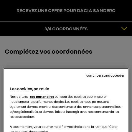
RECEVEZ UNE OFFRE POUR DACIA SANDERO
3
COORDONNÉES
4
CONFIRMATION
3/4 COORDONNÉES
Complétez vos coordonnées
Prénom
continuer sans accepter
Les cookies, ça roule
Notre site et
ses partenaires
utilisent des cookies pour mesurer
Nom
l'audience et la performance du site. Les cookies nous permettent
également de vous montrer des contenus et des annonces personnalisés
et/ou géolocalisés, et de vous laisser interagir avec nos contenus via les
réseaux sociaux.
Email
A tout moment, vous pourrez modifier vos choix dans la rubrique "Gérer
les cookies" de notre site.