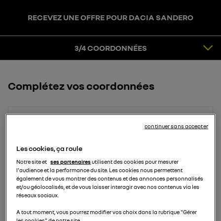
RECEVEZ UNE OFFRE POUR DACIA SANDERO
3
COORDONNÉES
4
CONFIRMATION
3/4 COORDONNÉES
Complétez vos coordonnées
Prénom
continuer sans accepter
Les cookies, ça roule
Notre site et
ses partenaires
utilisent des cookies pour mesurer
Nom
l'audience et la performance du site. Les cookies nous permettent
également de vous montrer des contenus et des annonces personnalisés
et/ou géolocalisés, et de vous laisser interagir avec nos contenus via les
réseaux sociaux.
Email
A tout moment, vous pourrez modifier vos choix dans la rubrique "Gérer
les cookies" de notre site.