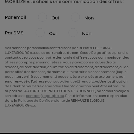
MOBILIZE ». Je choisis une communication des offres :
Par email
Oui
Non
Par SMS
Oui
Non
Vos données personnelles sont traitées par RENAULT BELGIQUE
LUXEMBOURG s.a. et les partenaires de son réseau Belge afin de prendre
contact avec vous pour votre demande d’offre et vous communiquer des
offres y compris personnalisées si vous y avez consenti. Les droits
d’accès, de rectification, de limitation de traitement, d’effacement, ou de
portabilité des données, de même qu’un retrait de consentement (lequel
peut intervenir à tout moment) peuvent être exercés gratuitement par
email envoyé à l’adresse
contact-client.be@renault.be
. Une justification
de l’identité peut être demandée. Une réclamation peut être introduite
auprès de l’AUTORITE DE PROTECTION DES DONNEES, par email envoyé à
son adresse
contact@apd-gba.be
. Plus d’informations sont disponibles
dans la
Politique de Confidentialité
de RENAULT BELGIQUE
LUXEMBOURG s.a.