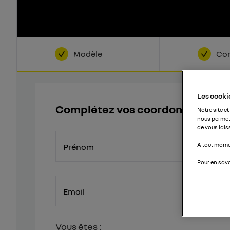
Modèle
Con
Les cookie
Complétez vos coordonnées
Notre site et
nous permet
de vous lais
A tout momen
Prénom
Pour en savo
Email
Vous êtes :