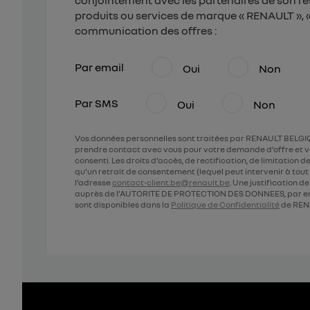
conjointement avec les partenaires de son ré
produits ou services de marque « RENAULT », « 
communication des offres :
Par email
Oui
Non
Par SMS
Oui
Non
Vos données personnelles sont traitées par RENAULT BELGIQ
prendre contact avec vous pour votre demande d’offre et v
consenti. Les droits d’accès, de rectification, de limitation
qu’un retrait de consentement (lequel peut intervenir à to
l’adresse
contact-client.be@renault.be
. Une justification 
auprès de l’AUTORITE DE PROTECTION DES DONNEES, par em
sont disponibles dans la
Politique de Confidentialité
de REN