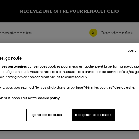
RECEVEZ UNE OFFRE POUR RENAULT CLIO
3
cessionnaire
Coordonnées
contin
s, ça roule
ses partenaires
utilisent des cookies pour mesurer l'audience et la performance du sit
tent également de vous montrer des contenus et des annonces personnalisés et/ou géo
ser interagir avec nos contenus via les réseaux sociaux.
t, vous pourrez modifier vos choix dans la rubrique "Gérer les cookies" de notre site.
Nom
ir plus, consultez notre
cookie policy.
Téléphone
gérer les cookies
accepter les cookies