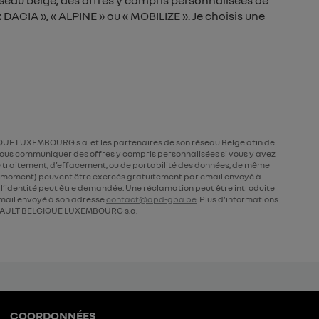
seau belge, des offres y compris personnalisées de
DACIA », « ALPINE » ou « MOBILIZE ». Je choisis une
UE LUXEMBOURG s.a. et les partenaires de son réseau Belge afin de
ous communiquer des offres y compris personnalisées si vous y avez
 de traitement, d’effacement, ou de portabilité des données, de même
ut moment) peuvent être exercés gratuitement par email envoyé à
de l’identité peut être demandée. Une réclamation peut être introduite
ail envoyé à son adresse
contact@apd-gba.be
. Plus d’informations
AULT BELGIQUE LUXEMBOURG s.a.
COORDONNÉES