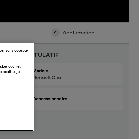
4
Confirmation
uer sans accepter
RÉCAPITULATIF
e. Les cookies
Modèle
localisés, et
Renault Clio
Concessionnaire