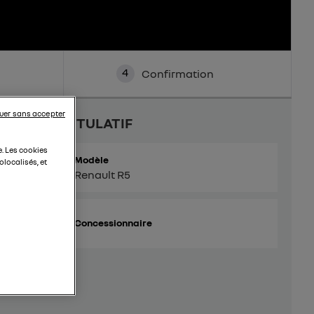
4
Confirmation
uer sans accepter
RÉCAPITULATIF
e. Les cookies
Modèle
localisés, et
Renault R5
Concessionnaire