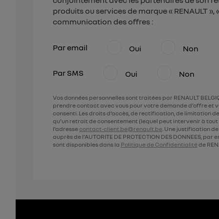
conjointement avec les partenaires de son ré
produits ou services de marque « RENAULT », « 
communication des offres :
Par email
Oui
Non
Par SMS
Oui
Non
Vos données personnelles sont traitées par RENAULT BELGIQ
prendre contact avec vous pour votre demande d’offre et v
consenti. Les droits d’accès, de rectification, de limitation
qu’un retrait de consentement (lequel peut intervenir à to
l’adresse
contact-client.be@renault.be
. Une justification 
auprès de l’AUTORITE DE PROTECTION DES DONNEES, par em
sont disponibles dans la
Politique de Confidentialité
de REN