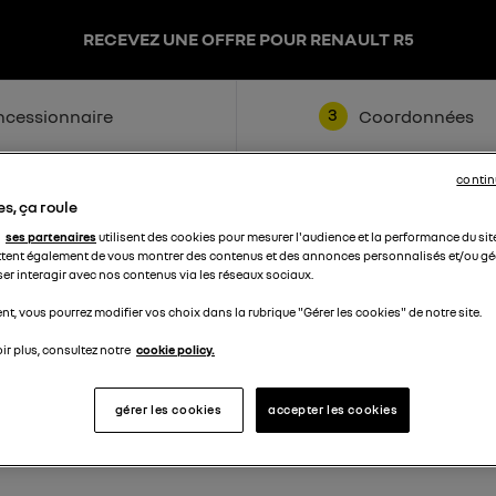
RECEVEZ UNE OFFRE POUR RENAULT R5
3
cessionnaire
Coordonnées
contin
s, ça roule
ses partenaires
utilisent des cookies pour mesurer l'audience et la performance du sit
tent également de vous montrer des contenus et des annonces personnalisés et/ou géo
ser interagir avec nos contenus via les réseaux sociaux.
t, vous pourrez modifier vos choix dans la rubrique "Gérer les cookies" de notre site.
Nom
ir plus, consultez notre
cookie policy.
Téléphone
gérer les cookies
accepter les cookies