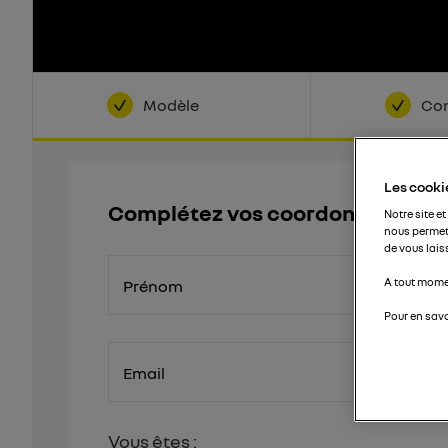
Modèle
Con
Les cookie
Complétez vos coordonnées
Notre site et
nous permet
de vous lais
A tout momen
Prénom
Pour en savo
Email
Vous êtes :