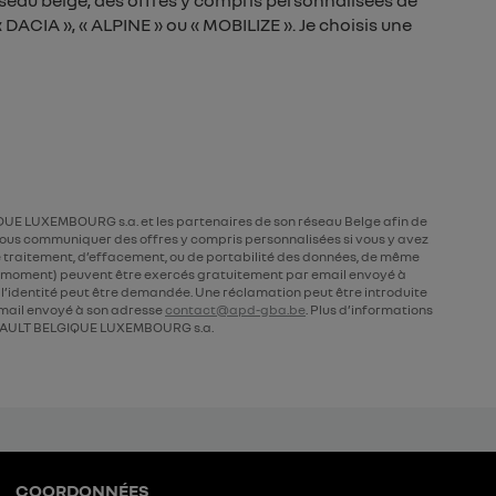
seau belge, des offres y compris personnalisées de
DACIA », « ALPINE » ou « MOBILIZE ». Je choisis une
UE LUXEMBOURG s.a. et les partenaires de son réseau Belge afin de
ous communiquer des offres y compris personnalisées si vous y avez
 de traitement, d’effacement, ou de portabilité des données, de même
ut moment) peuvent être exercés gratuitement par email envoyé à
de l’identité peut être demandée. Une réclamation peut être introduite
ail envoyé à son adresse
contact@apd-gba.be
. Plus d’informations
AULT BELGIQUE LUXEMBOURG s.a.
COORDONNÉES