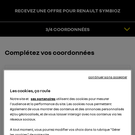
RECEVEZ UNE OFFRE POUR RENAULT SYMBIOZ
3
COORDONNÉES
4
CONFIRMATION
3/4 COORDONNÉES
Complétez vos coordonnées
Prénom
continuer sans accepter
Les cookies, ça roule
Notre site et
ses partenaires
utilisent des cookies pour mesurer
Nom
l'audience et la performance du site. Les cookies nous permettent
également de vous montrer des contenus et des annonces personnalisés
et/ou géolocalisés, et de vous laisser interagir avec nos contenus via les
réseaux sociaux.
Email
A tout moment, vous pourrez modifier vos choix dans la rubrique "Gérer
les cookies" de notre site.