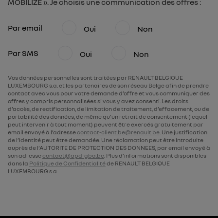
MOBILIZE ». Je choisis une communication des offres :
Par email
Oui
Non
Par SMS
Oui
Non
Vos données personnelles sont traitées par RENAULT BELGIQUE
LUXEMBOURG s.a. et les partenaires de son réseau Belge afin de prendre
contact avec vous pour votre demande d’offre et vous communiquer des
offres y compris personnalisées si vous y avez consenti. Les droits
d’accès, de rectification, de limitation de traitement, d’effacement, ou de
portabilité des données, de même qu’un retrait de consentement (lequel
peut intervenir à tout moment) peuvent être exercés gratuitement par
email envoyé à l’adresse
contact-client.be@renault.be
. Une justification
de l’identité peut être demandée. Une réclamation peut être introduite
auprès de l’AUTORITE DE PROTECTION DES DONNEES, par email envoyé à
son adresse
contact@apd-gba.be
. Plus d’informations sont disponibles
dans la
Politique de Confidentialité
de RENAULT BELGIQUE
LUXEMBOURG s.a.