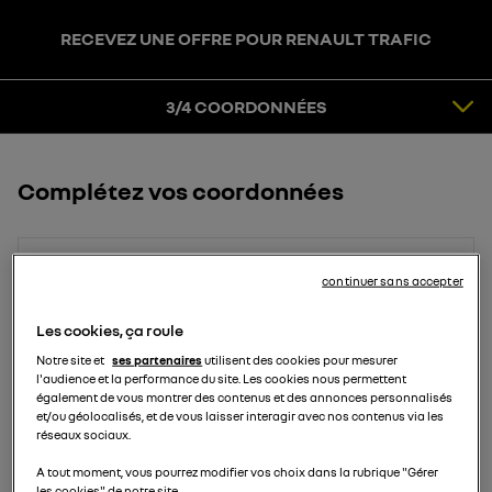
RECEVEZ UNE OFFRE POUR RENAULT TRAFIC
3
COORDONNÉES
4
CONFIRMATION
3/4 COORDONNÉES
Complétez vos coordonnées
Prénom
continuer sans accepter
Les cookies, ça roule
Notre site et
ses partenaires
utilisent des cookies pour mesurer
Nom
l'audience et la performance du site. Les cookies nous permettent
également de vous montrer des contenus et des annonces personnalisés
et/ou géolocalisés, et de vous laisser interagir avec nos contenus via les
réseaux sociaux.
Email
A tout moment, vous pourrez modifier vos choix dans la rubrique "Gérer
les cookies" de notre site.