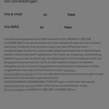
van aanbiedingen:
Via e-mail
Ja
Nee
Via SMS
Ja
Nee
Uw persoonsgegevens worden verwerkt door RENAULT BELGIË
LUXEMBURG nv en de partners van haar Belgisch netwerk om contact
met je op te nemen over je aanvraag voor een offerte en om u
aanbiedingen te sturen, waaronder gepersonaliseerde aanbiedingen
indien u daarmee heeft ingestemd. Het recht op toegang, rechtzetting,
beperking van de verwerking, verwijdering of overdraagbaarheid van
de gegevens, evenals het recht om de toestemming in te trekken
(hetgeen op elk moment mag gedaan worden) kan kosteloos worden
uitgeoefend door een e-mail te sturen naar
contact-
client.be@renault.be
. Er kan om een identiteitsbewijs worden gevraagd.
Een klacht kan worden ingediend bij de
GEGEVENSBESCHERMINGSAUTORITEIT, per e-mail naar het adres
contact@apd-gba.be
. Meer informatie is beschikbaar in het
Privacybeleid
van RENAULT BELGIË LUXEMBURG n.v.