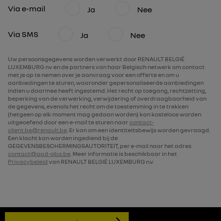
Via e-mail
Ja
Nee
Via SMS
Ja
Nee
Uw persoonsgegevens worden verwerkt door RENAULT BELGIË
LUXEMBURG nv en de partners van haar Belgisch netwerk om contact
met je op te nemen over je aanvraag voor een offerte en om u
aanbiedingen te sturen, waaronder gepersonaliseerde aanbiedingen
indien u daarmee heeft ingestemd. Het recht op toegang, rechtzetting,
beperking van de verwerking, verwijdering of overdraagbaarheid van
de gegevens, evenals het recht om de toestemming in te trekken
(hetgeen op elk moment mag gedaan worden) kan kosteloos worden
uitgeoefend door een e-mail te sturen naar
contact-
client.be@renault.be
. Er kan om een identiteitsbewijs worden gevraagd.
Een klacht kan worden ingediend bij de
GEGEVENSBESCHERMINGSAUTORITEIT, per e-mail naar het adres
contact@apd-gba.be
. Meer informatie is beschikbaar in het
Privacybeleid
van RENAULT BELGIË LUXEMBURG n.v.