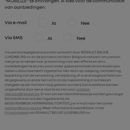
“MOBILIZE” te ontvangen. Ik kies voor de communicatie
van aanbiedingen:
Via e-mail
Ja
Nee
Via SMS
Ja
Nee
Uw persoonsgegevens worden verwerkt door RENAULT BELGIË
LUXEMBURG nv en de partners van haar Belgisch netwerk om contact
met je op te nemen over je aanvraag voor een offerte en om u
aanbiedingen te sturen, waaronder gepersonaliseerde aanbiedingen
indien u daarmee heeft ingestemd. Het recht op toegang, rechtzetting,
beperking van de verwerking, verwijdering of overdraagbaarheid van
de gegevens, evenals het recht om de toestemming in te trekken
(hetgeen op elk moment mag gedaan worden) kan kosteloos worden
uitgeoefend door een e-mail te sturen naar
contact-
client.be@renault.be
. Er kan om een identiteitsbewijs worden gevraagd.
Een klacht kan worden ingediend bij de
GEGEVENSBESCHERMINGSAUTORITEIT, per e-mail naar het adres
contact@apd-gba.be
. Meer informatie is beschikbaar in het
Privacybeleid
van RENAULT BELGIË LUXEMBURG n.v.