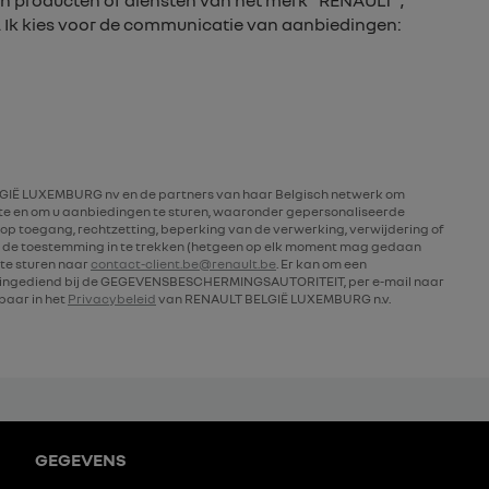
n producten of diensten van het merk “RENAULT”,
. Ik kies voor de communicatie van aanbiedingen:
IË LUXEMBURG nv en de partners van haar Belgisch netwerk om
rte en om u aanbiedingen te sturen, waaronder gepersonaliseerde
op toegang, rechtzetting, beperking van de verwerking, verwijdering of
 de toestemming in te trekken (hetgeen op elk moment mag gedaan
te sturen naar
contact-client.be@renault.be
. Er kan om een
n ingediend bij de GEGEVENSBESCHERMINGSAUTORITEIT, per e-mail naar
kbaar in het
Privacybeleid
van RENAULT BELGIË LUXEMBURG n.v.
GEGEVENS