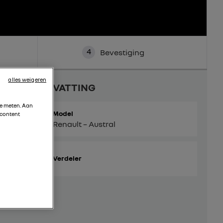
4
Bevestiging
alles weigeren
SAMENVATTING
te meten. Aan
Model
 content
Renault – Austral
Verdeler