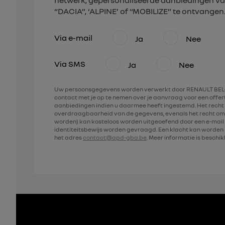
netwerk, gepersonaliseerde aanbiedingen va
“DACIA”, ‘ALPINE’ of “MOBILIZE” te ontvangen
Via e-mail
Ja
Nee
Via SMS
Ja
Nee
Uw persoonsgegevens worden verwerkt door RENAULT BELG
contact met je op te nemen over je aanvraag voor een offe
aanbiedingen indien u daarmee heeft ingestemd. Het recht 
overdraagbaarheid van de gegevens, evenals het recht om
worden) kan kosteloos worden uitgeoefend door een e-mail 
identiteitsbewijs worden gevraagd. Een klacht kan worde
het adres
contact@apd-gba.be
. Meer informatie is beschi