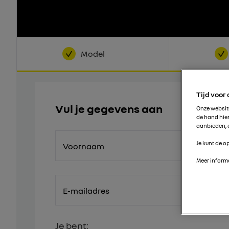
Model
Tijd voor
Vul je gegevens aan
Onze websi
de hand hie
aanbieden, e
Je kunt de op
Voornaam
Meer informa
E-mailadres
Je bent: