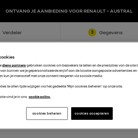
ONTVANG JE AANBIEDING VOOR RENAULT – AUSTRAL
3
Verdeler
Gegevens
 cookies
te
diens partners
gebruiken cookies om bezoekers te tellen en de prestaties van de site 
rvan kunnen we je gepersonaliseerde en/of aan de locatie aangepaste advertenties en
n kun je interactief met onze content reageren via sociale media.
ties te allen tijde wijzigen via het gedeelte 'Mijn cookies beheren' op onze site.
Achternaam
tie vind je in ons
cookie policy.
cookies beheren
cookies accepteren
Telefoon