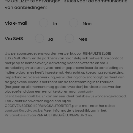
“MOBILIZE” te ontvangen. Ik kies voor de communicatie
van aanbiedingen:
Via e-mail
Ja
Nee
Via SMS
Ja
Nee
Uw persoonsgegevens worden verwerkt door RENAULT BELGIË
LUXEMBURG nv en de partners van haar Belgisch netwerk om contact
met je op te nemen over je aanvraag voor een offerte en om u
aanbiedingen te sturen, waaronder gepersonaliseerde aanbiedingen
indien u daarmee heeft ingestemd. Het recht op toegang, rechtzetting,
beperking van de verwerking, verwijdering of overdraagbaarheid van
de gegevens, evenals het recht om de toestemming in te trekken
(hetgeen op elk moment mag gedaan worden) kan kosteloos worden
uitgeoefend door een e-mail te sturen naar
contact-
client.be@renault.be
. Er kan om een identiteitsbewijs worden gevraagd.
Een klacht kan worden ingediend bij de
GEGEVENSBESCHERMINGSAUTORITEIT, per e-mail naar het adres
contact@apd-gba.be
. Meer informatie is beschikbaar in het
Privacybeleid
van RENAULT BELGIË LUXEMBURG n.v.