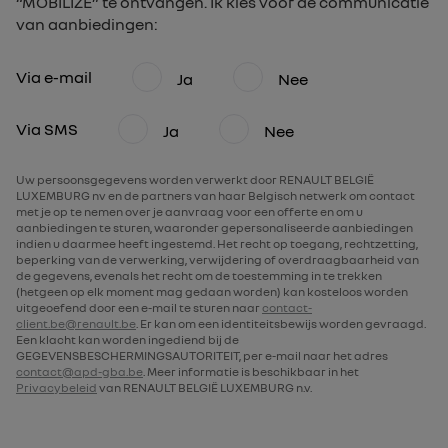
“MOBILIZE” te ontvangen. Ik kies voor de communicatie
van aanbiedingen:
Via e-mail
Ja
Nee
Via SMS
Ja
Nee
Uw persoonsgegevens worden verwerkt door RENAULT BELGIË
LUXEMBURG nv en de partners van haar Belgisch netwerk om contact
met je op te nemen over je aanvraag voor een offerte en om u
aanbiedingen te sturen, waaronder gepersonaliseerde aanbiedingen
indien u daarmee heeft ingestemd. Het recht op toegang, rechtzetting,
beperking van de verwerking, verwijdering of overdraagbaarheid van
de gegevens, evenals het recht om de toestemming in te trekken
(hetgeen op elk moment mag gedaan worden) kan kosteloos worden
uitgeoefend door een e-mail te sturen naar
contact-
client.be@renault.be
. Er kan om een identiteitsbewijs worden gevraagd.
Een klacht kan worden ingediend bij de
GEGEVENSBESCHERMINGSAUTORITEIT, per e-mail naar het adres
contact@apd-gba.be
. Meer informatie is beschikbaar in het
Privacybeleid
van RENAULT BELGIË LUXEMBURG n.v.