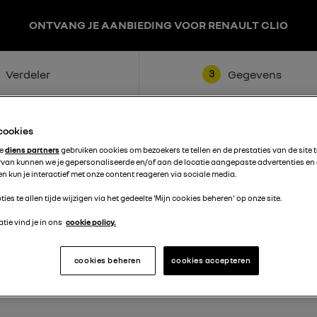
ONTVANG JE AANBIEDING VOOR RENAULT CLIO
3
Verdeler
Gegevens
 cookies
te
diens partners
gebruiken cookies om bezoekers te tellen en de prestaties van de site 
rvan kunnen we je gepersonaliseerde en/of aan de locatie aangepaste advertenties en
n kun je interactief met onze content reageren via sociale media.
ties te allen tijde wijzigen via het gedeelte 'Mijn cookies beheren' op onze site.
Achternaam
tie vind je in ons
cookie policy.
cookies beheren
cookies accepteren
Telefoon