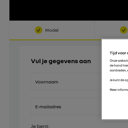
Model
Tijd voor
Vul je gegevens aan
Onze websi
de hand hie
aanbieden, e
Je kunt de op
Voornaam
Meer informa
E-mailadres
Je bent: