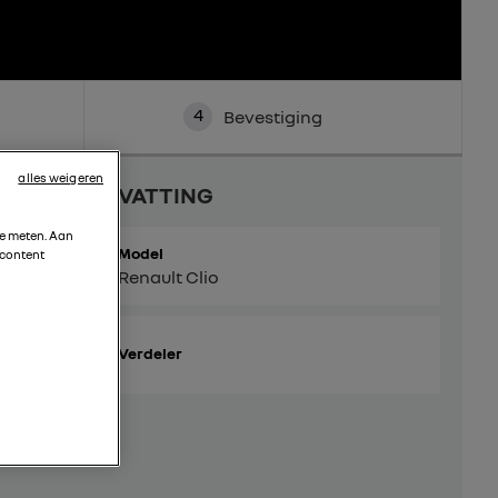
4
Bevestiging
alles weigeren
SAMENVATTING
te meten. Aan
Model
 content
Renault Clio
Verdeler