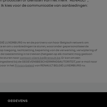
n producten of diensten van het merk “RENAULT”,
. Ik kies voor de communicatie van aanbiedingen:
IË LUXEMBURG nv en de partners van haar Belgisch netwerk om
rte en om u aanbiedingen te sturen, waaronder gepersonaliseerde
op toegang, rechtzetting, beperking van de verwerking, verwijdering of
 de toestemming in te trekken (hetgeen op elk moment mag gedaan
te sturen naar
contact-client.be@renault.be
. Er kan om een
n ingediend bij de GEGEVENSBESCHERMINGSAUTORITEIT, per e-mail naar
kbaar in het
Privacybeleid
van RENAULT BELGIË LUXEMBURG n.v.
GEGEVENS