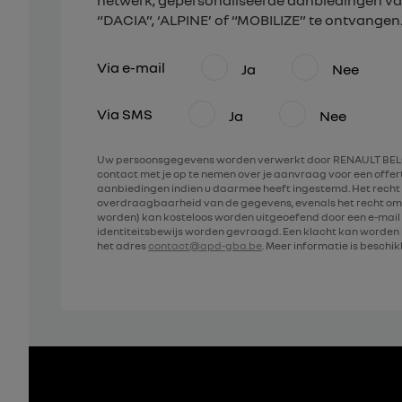
netwerk, gepersonaliseerde aanbiedingen va
“DACIA”, ‘ALPINE’ of “MOBILIZE” te ontvangen
Via e-mail
Ja
Nee
Via SMS
Ja
Nee
Uw persoonsgegevens worden verwerkt door RENAULT BELG
contact met je op te nemen over je aanvraag voor een offe
aanbiedingen indien u daarmee heeft ingestemd. Het recht 
overdraagbaarheid van de gegevens, evenals het recht om
worden) kan kosteloos worden uitgeoefend door een e-mail 
identiteitsbewijs worden gevraagd. Een klacht kan worde
het adres
contact@apd-gba.be
. Meer informatie is beschi