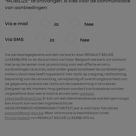
“MOBILIZE” te ontvangen. Ik kies voor de communicatie
van aanbiedingen:
Via e-mail
Ja
Nee
Via SMS
Ja
Nee
Uw persoonsgegevens worden verwerkt door RENAULT BELGIË
LUXEMBURG nv en de partners van haar Belgisch netwerk om contact
met je op te nemen over je aanvraag voor een offerte en om u
aanbiedingen te sturen, waaronder gepersonaliseerde aanbiedingen
indien u daarmee heeft ingestemd. Het recht op toegang, rechtzetting,
beperking van de verwerking, verwijdering of overdraagbaarheid van
de gegevens, evenals het recht om de toestemming in te trekken
(hetgeen op elk moment mag gedaan worden) kan kosteloos worden
uitgeoefend door een e-mail te sturen naar
contact-
client.be@renault.be
. Er kan om een identiteitsbewijs worden gevraagd.
Een klacht kan worden ingediend bij de
GEGEVENSBESCHERMINGSAUTORITEIT, per e-mail naar het adres
contact@apd-gba.be
. Meer informatie is beschikbaar in het
Privacybeleid
van RENAULT BELGIË LUXEMBURG n.v.