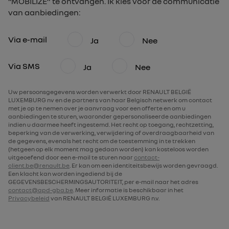
“MOBILIZE” te ontvangen. Ik kies voor de communicatie
van aanbiedingen:
Via e-mail
Ja
Nee
Via SMS
Ja
Nee
Uw persoonsgegevens worden verwerkt door RENAULT BELGIË
LUXEMBURG nv en de partners van haar Belgisch netwerk om contact
met je op te nemen over je aanvraag voor een offerte en om u
aanbiedingen te sturen, waaronder gepersonaliseerde aanbiedingen
indien u daarmee heeft ingestemd. Het recht op toegang, rechtzetting,
beperking van de verwerking, verwijdering of overdraagbaarheid van
de gegevens, evenals het recht om de toestemming in te trekken
(hetgeen op elk moment mag gedaan worden) kan kosteloos worden
uitgeoefend door een e-mail te sturen naar
contact-
client.be@renault.be
. Er kan om een identiteitsbewijs worden gevraagd.
Een klacht kan worden ingediend bij de
GEGEVENSBESCHERMINGSAUTORITEIT, per e-mail naar het adres
contact@apd-gba.be
. Meer informatie is beschikbaar in het
Privacybeleid
van RENAULT BELGIË LUXEMBURG n.v.