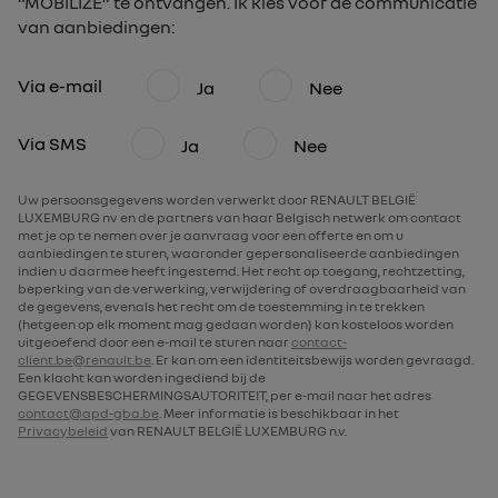
“MOBILIZE” te ontvangen. Ik kies voor de communicatie
van aanbiedingen:
Via e-mail
Ja
Nee
Via SMS
Ja
Nee
Uw persoonsgegevens worden verwerkt door RENAULT BELGIË
LUXEMBURG nv en de partners van haar Belgisch netwerk om contact
met je op te nemen over je aanvraag voor een offerte en om u
aanbiedingen te sturen, waaronder gepersonaliseerde aanbiedingen
indien u daarmee heeft ingestemd. Het recht op toegang, rechtzetting,
beperking van de verwerking, verwijdering of overdraagbaarheid van
de gegevens, evenals het recht om de toestemming in te trekken
(hetgeen op elk moment mag gedaan worden) kan kosteloos worden
uitgeoefend door een e-mail te sturen naar
contact-
client.be@renault.be
. Er kan om een identiteitsbewijs worden gevraagd.
Een klacht kan worden ingediend bij de
GEGEVENSBESCHERMINGSAUTORITEIT, per e-mail naar het adres
contact@apd-gba.be
. Meer informatie is beschikbaar in het
Privacybeleid
van RENAULT BELGIË LUXEMBURG n.v.