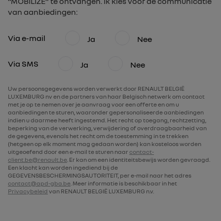
“MOBILIZE” te ontvangen. Ik kies voor de communicatie
van aanbiedingen:
Via e-mail
Ja
Nee
Via SMS
Ja
Nee
Uw persoonsgegevens worden verwerkt door RENAULT BELGIË
LUXEMBURG nv en de partners van haar Belgisch netwerk om contact
met je op te nemen over je aanvraag voor een offerte en om u
aanbiedingen te sturen, waaronder gepersonaliseerde aanbiedingen
indien u daarmee heeft ingestemd. Het recht op toegang, rechtzetting,
beperking van de verwerking, verwijdering of overdraagbaarheid van
de gegevens, evenals het recht om de toestemming in te trekken
(hetgeen op elk moment mag gedaan worden) kan kosteloos worden
uitgeoefend door een e-mail te sturen naar
contact-
client.be@renault.be
. Er kan om een identiteitsbewijs worden gevraagd.
Een klacht kan worden ingediend bij de
GEGEVENSBESCHERMINGSAUTORITEIT, per e-mail naar het adres
contact@apd-gba.be
. Meer informatie is beschikbaar in het
Privacybeleid
van RENAULT BELGIË LUXEMBURG n.v.