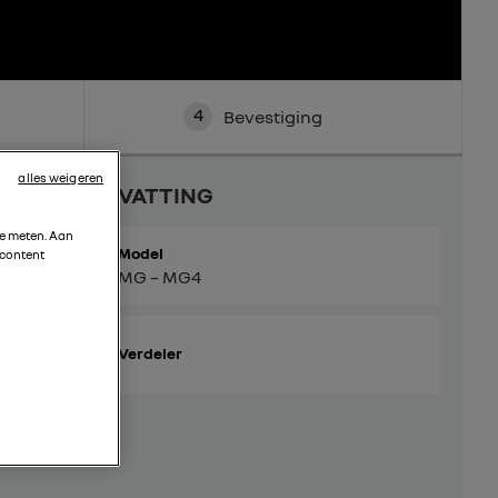
4
Bevestiging
alles weigeren
SAMENVATTING
te meten. Aan
Model
 content
MG – MG4
Verdeler