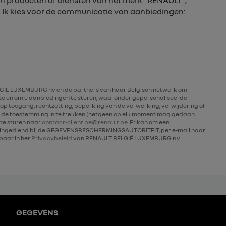
n producten of diensten van het merk “RENAULT”,
. Ik kies voor de communicatie van aanbiedingen:
IË LUXEMBURG nv en de partners van haar Belgisch netwerk om
rte en om u aanbiedingen te sturen, waaronder gepersonaliseerde
op toegang, rechtzetting, beperking van de verwerking, verwijdering of
 de toestemming in te trekken (hetgeen op elk moment mag gedaan
te sturen naar
contact-client.be@renault.be
. Er kan om een
n ingediend bij de GEGEVENSBESCHERMINGSAUTORITEIT, per e-mail naar
kbaar in het
Privacybeleid
van RENAULT BELGIË LUXEMBURG n.v.
GEGEVENS