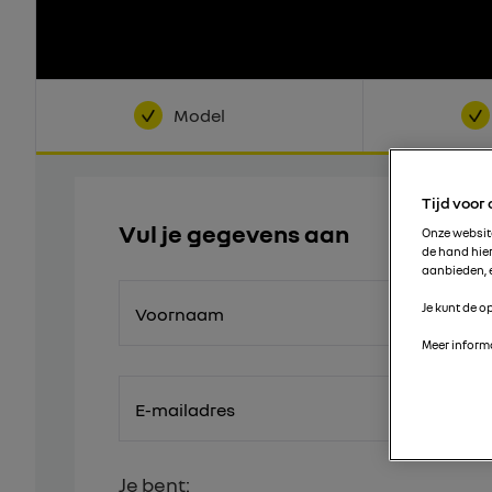
Model
Tijd voor
Vul je gegevens aan
Onze websi
de hand hie
aanbieden, e
Je kunt de op
Voornaam
Meer informa
E-mailadres
Je bent: