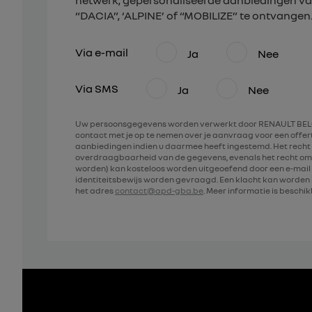
netwerk, gepersonaliseerde aanbiedingen va
“DACIA”, ‘ALPINE’ of “MOBILIZE” te ontvangen
Via e-mail
Ja
Nee
Via SMS
Ja
Nee
Uw persoonsgegevens worden verwerkt door RENAULT BELG
contact met je op te nemen over je aanvraag voor een offe
aanbiedingen indien u daarmee heeft ingestemd. Het recht 
overdraagbaarheid van de gegevens, evenals het recht om
worden) kan kosteloos worden uitgeoefend door een e-mail 
identiteitsbewijs worden gevraagd. Een klacht kan worde
het adres
contact@apd-gba.be
. Meer informatie is beschi