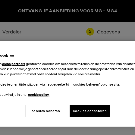
ONTVANG JE AANBIEDING VOOR MG – MG4
3
Verdeler
Gegevens
 cookies
te
diens partners
gebruiken cookies om bezoekers te tellen en de prestaties van de site 
rvan kunnen we je gepersonaliseerde en/of aan de locatie aangepaste advertenties en
n kun je interactief met onze content reageren via sociale media.
ties te allen tijde wijzigen via het gedeelte 'Mijn cookies beheren' op onze site.
Achternaam
tie vind je in ons
cookie policy.
cookies beheren
cookies accepteren
Telefoon