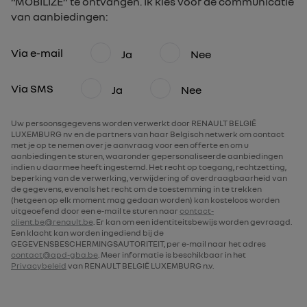
“MOBILIZE” te ontvangen. Ik kies voor de communicatie
van aanbiedingen:
Via e-mail
Ja
Nee
Via SMS
Ja
Nee
Uw persoonsgegevens worden verwerkt door RENAULT BELGIË
LUXEMBURG nv en de partners van haar Belgisch netwerk om contact
met je op te nemen over je aanvraag voor een offerte en om u
aanbiedingen te sturen, waaronder gepersonaliseerde aanbiedingen
indien u daarmee heeft ingestemd. Het recht op toegang, rechtzetting,
beperking van de verwerking, verwijdering of overdraagbaarheid van
de gegevens, evenals het recht om de toestemming in te trekken
(hetgeen op elk moment mag gedaan worden) kan kosteloos worden
uitgeoefend door een e-mail te sturen naar
contact-
client.be@renault.be
. Er kan om een identiteitsbewijs worden gevraagd.
Een klacht kan worden ingediend bij de
GEGEVENSBESCHERMINGSAUTORITEIT, per e-mail naar het adres
contact@apd-gba.be
. Meer informatie is beschikbaar in het
Privacybeleid
van RENAULT BELGIË LUXEMBURG n.v.